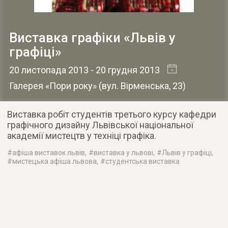
Виставка графіки «Львів у
графіці»
20 листопада 2013
- 20 грудня 2013
Галерея «Пори року»
(
вул. Вірменська, 23
)
Виставка робіт студентів третього курсу кафедри
графічного дизайну Львівської національної
академії мистецтв у техніці графіка
.
#
афіша виставок львів
, #
виставка у львові
, #
Львів у графіці
,
#
мистецька афіша львова
, #
студентська виставка