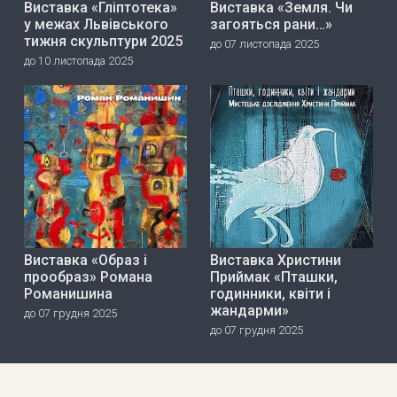
Виставка «Гліптотека»
Виставка «Земля. Чи
у межах Львівського
загояться рани…»
тижня скульптури 2025
до 07 листопада 2025
до 10 листопада 2025
Виставка «Образ і
Виставка Христини
прообраз» Романа
Приймак «Пташки,
Романишина
годинники, квіти і
жандарми»
до 07 грудня 2025
до 07 грудня 2025