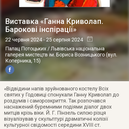
Виставка «Ганна Криволап.
Барокові інспірації»
22 червня 2024
- 25 серпня 2024
Палац Потоцьких / Львівська національна
галерея мистецтв ім. Бориса Возницького
(
вул.
Коперника, 15
)
«Відвідини напів зруйнованого костелу Всіх
святих у Годовиці спонукали Ганну Криволап до
роздумів і саморозкриття. Так розпочався
наснажений буремними подіями діалог двох
митців крізь віки. Й. Г. Пінзель силою різця
візуалізував у скульптурі драматичні колізії
культурної свідомості середини XVIII ст.