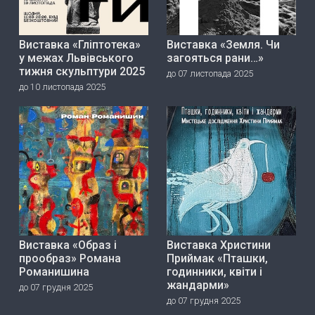
Виставка «Гліптотека»
Виставка «Земля. Чи
у межах Львівського
загояться рани…»
тижня скульптури 2025
до 07 листопада 2025
до 10 листопада 2025
Виставка «Образ і
Виставка Христини
прообраз» Романа
Приймак «Пташки,
Романишина
годинники, квіти і
жандарми»
до 07 грудня 2025
до 07 грудня 2025