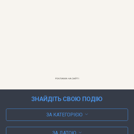
РЕКЛАМА НА САЙТІ
ЗНАЙДІТЬ СВОЮ ПОДІЮ
ЗА КАТЕГОРІЄЮ
ЗА ДАТОЮ