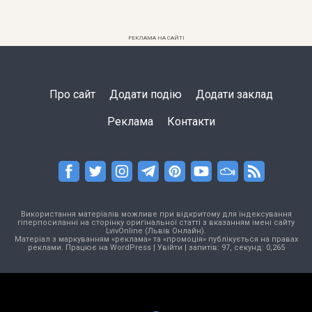
РЕКЛАМА НА САЙТІ
Про сайт
Додати подію
Додати заклад
Реклама
Контакти
Використання матеріалів можливе при відкритому для індексування
гіперпосиланні на сторінку оригінальної статті з вказанням імені сайту
LvivOnline (Львів Онлайн).
Матеріал з маркуванням «реклама» та «промоція» публікується на правах
реклами. Працює на
WordPress
|
Увійти
| запитів: 97, секунд: 0,265