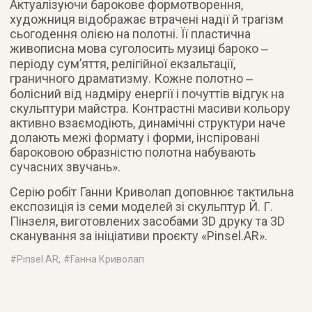
Актуалізуючи барокове формотворення,
художниця відображає втрачені надії й трагізм
сьогодення олією на полотні. Її пластична
живописна мова суголосить музиці бароко ‒
періоду сум’яття, релігійної екзальтації,
граничного драматизму. Кожне полотно ‒
болісний від надміру енергії і почуттів відгук на
скульптури майстра. Контрастні масиви кольору
активно взаємодіють, динамічні структури наче
долають межі формату і форми, інспіровані
бароковою образністю полотна набувають
сучасних звучань».
Серію робіт Ганни Криволап доповнює тактильна
експозиція із семи моделей зі скульптур Й. Г.
Пінзеля, виготовлених засобами 3D друку та 3D
сканування за ініціативи проєкту «Pinsel.AR».
#
Pinsel.AR
, #
Ганна Криволап