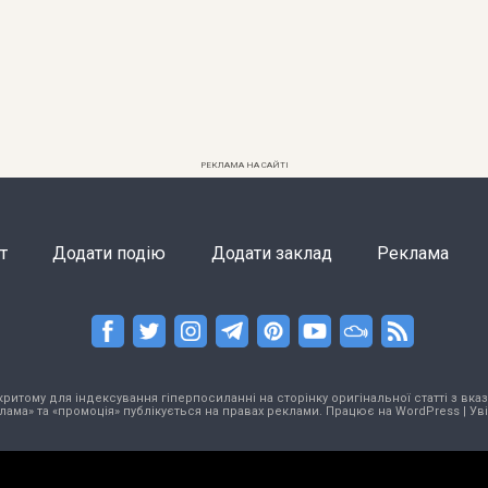
РЕКЛАМА НА САЙТІ
т
Додати подію
Додати заклад
Реклама
тому для індексування гіперпосиланні на сторінку оригінальної статті з вказа
лама» та «промоція» публікується на правах реклами. Працює на
WordPress
|
Ув