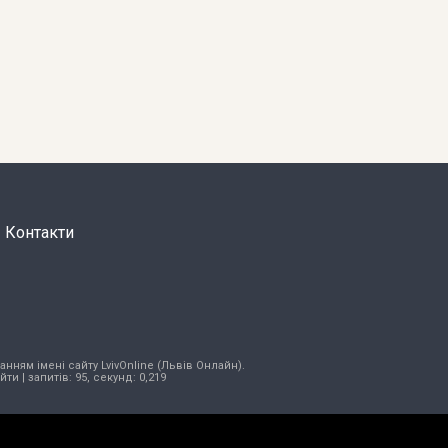
Контакти
нням імені сайту LvivOnline (Львів Онлайн).
ійти
| запитів: 95, секунд: 0,219