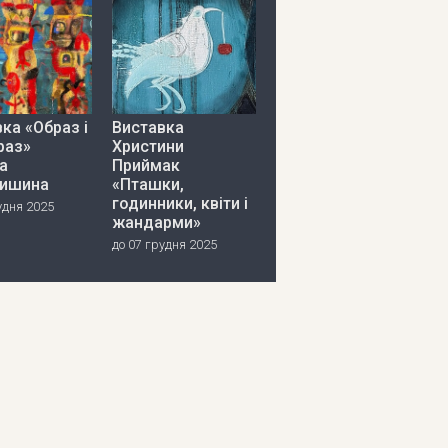
ка «Образ і
Виставка
раз»
Христини
а
Приймак
ишина
«Пташки,
годинники, квіти і
удня 2025
жандарми»
до 07 грудня 2025