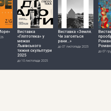
Море»
Виставка
Виставка «Земля.
Вистав
«Гліптотека» у
Чи загояться
прооб
026
межах
рани…»
Роман
Львівського
Роман
до 07 листопада 2025
тижня скульптури
до 07 гр
2025
до 10 листопада 2025