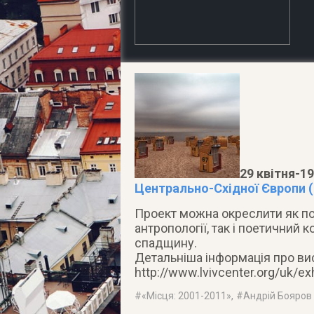
29 квітня-19
Центрально-Східної Європи (в
Проект можна окреслити як по
антропології, так і поетичний 
спадщину.
Детальніша інформація про вис
http://www.lvivcenter.org/uk/exh
#
«Місця: 2001-2011»
, #
Андрій Бояров