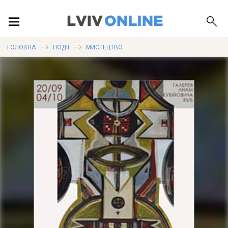
ПОДІЇ
ГОЛОВНА
ПОДІЇ
МИСТЕЦТВО
ЛОКАЦІЇ
ПУБЛІКАЦІЇ
ДОВІДКА