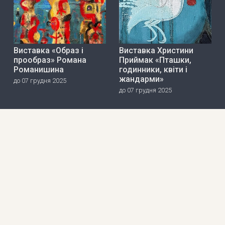
Виставка «Образ і
Виставка Христини
прообраз» Романа
Приймак «Пташки,
Романишина
годинники, квіти і
жандарми»
до 07 грудня 2025
до 07 грудня 2025