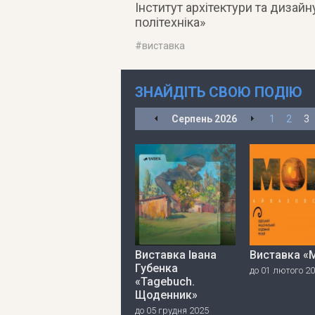
Інститут архітектури та дизай
політехніка»
#
виставка
ЗНАЙДІТЬ СВОЮ ПОДІЮ
Серпень
2026
1
2
3
Виставка Івана
Виставка «
Губенка
до 01 лютого 2
«Tagebuch.
Щоденник»
до 05 грудня 2025