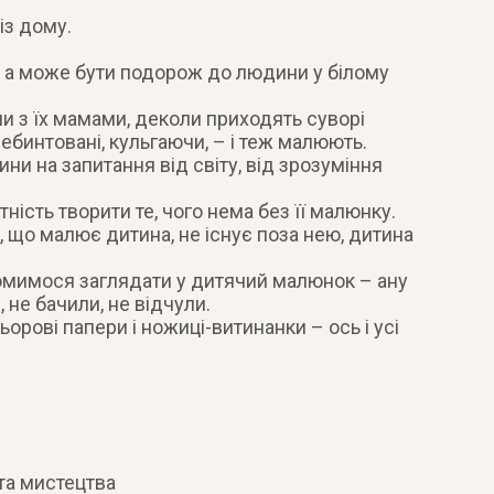
із дому.
 а може бути подорож до людини у білому
и з їх мамами, деколи приходять суворі
ребинтовані, кульгаючи, – і теж малюють.
и на запитання від світу, від зрозуміння
тність творити те, чого нема без її малюнку.
, що малює дитина, не існує поза нею, дитина
томимося заглядати у дитячий малюнок – ану
, не бачили, не відчули.
ольорові папери і ножиці-витинанки – ось і усі
та мистецтва