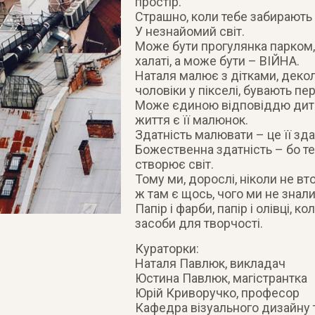
простір.
Страшно, коли тебе забирають 
У незнайомий світ.
Може бути прогулянка парком,
халаті, а може бути – ВІЙНА.
Наталя малює з дітками, декол
чоловіки у пікселі, бувають пе
Може єдиною відповіддю дитин
життя є її малюнок.
Здатність малювати – це її зда
Божественна здатність – бо те
створює світ.
Тому ми, дорослі, ніколи не в
ж там є щось, чого ми не знали
Папір і фарби, папір і олівці, к
засоби для творчості.
Кураторки:
Наталя Павлюк, викладач
Юстина Павлюк, магістрантка
Юрій Криворучко, професор
Кафедра візуального дизайну 