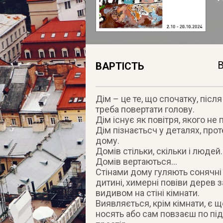
В
ВАРТІСТЬ
Дім – це те, що спочатку, післ
треба повертати голову.
Дім існує як повітря, якого не
Дім пізнаєтьсч у деталях, проте
дому.
Домів стільки, скільки і людей.
Домів вертаються…
Стінами дому гуляють сонячні
дитині, химерні повіви дерев 
видивом на стіні кімнати.
Виявляється, крім кімнати, є щ
носять або сам повзаєш по під