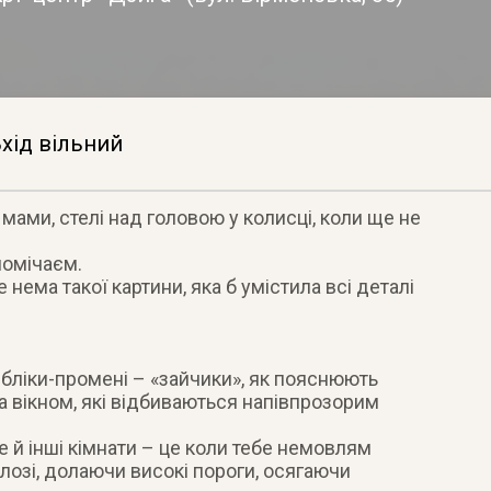
хід вільний
я мами, стелі над головою у колисці, коли ще не
 помічаєм.
 нема такої картини, яка б умістила всі деталі
 бліки-промені – «зайчики», як пояснюють
за вікном, які відбиваються напівпрозорим
е й інші кімнати – це коли тебе немовлям
лозі, долаючи високі пороги, осягаючи