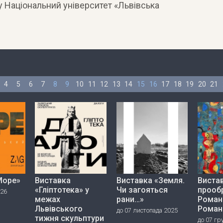
ну Національний університет «Львівська
4
5
6
7
8
9
10
11
12
13
14
15
16
17
18
19
20
21
Море»
Виставка
Виставка «Земля.
Вистав
«Гліптотека» у
Чи загояться
прооб
026
межах
рани…»
Роман
Львівського
Роман
до 07 листопада 2025
тижня скульптури
до 07 гр