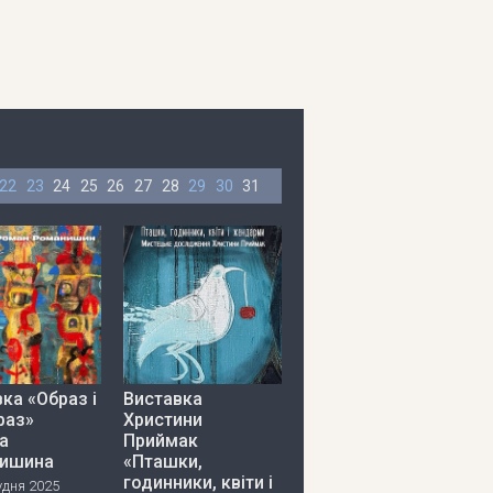
22
23
24
25
26
27
28
29
30
31
ка «Образ і
Виставка
раз»
Христини
а
Приймак
ишина
«Пташки,
годинники, квіти і
удня 2025