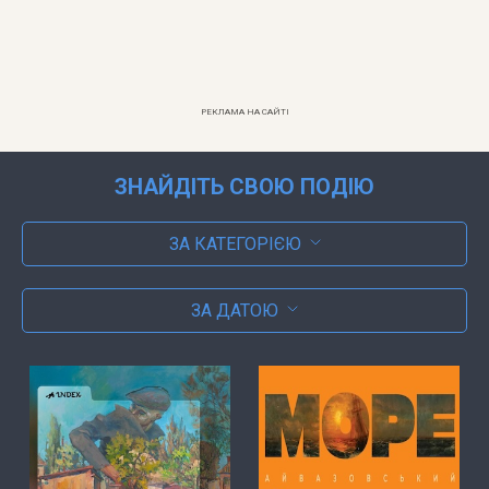
РЕКЛАМА НА САЙТІ
ЗНАЙДІТЬ СВОЮ ПОДІЮ
ЗА КАТЕГОРІЄЮ
ЗА ДАТОЮ