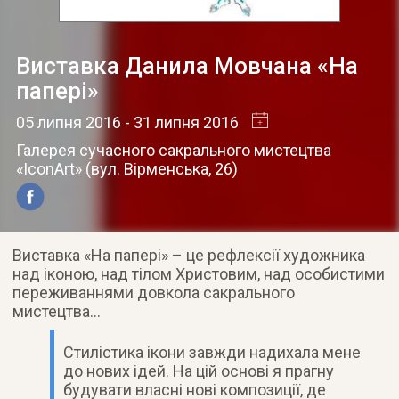
Виставка Данила Мовчана «На
папері»
05 липня 2016
- 31 липня 2016
Галерея сучасного сакрального мистецтва
«IconArt»
(
вул. Вірменська, 26
)
Виставка «На папері» – це рефлексії художника
над іконою, над тілом Христовим, над особистими
переживаннями довкола сакрального
мистецтва…
Стилістика ікони завжди надихала мене
до нових ідей. На цій основі я прагну
будувати власні нові композиції, де