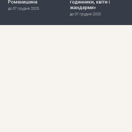
Романишина
годинники, квіти і
жандарми»
до 07 грудня 2025
до 07 грудня 2025