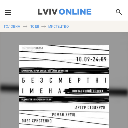
ПОДІЇ
ГОЛОВНА
ПОДІЇ
МИСТЕЦТВО
ЛОКАЦІЇ
ПУБЛІКАЦІЇ
ДОВІДКА