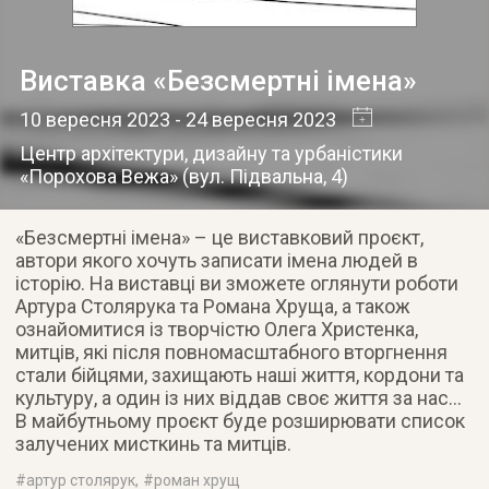
Виставка «Безсмертні імена»
10 вересня 2023
- 24 вересня 2023
Центр архітектури, дизайну та урбаністики
«Порохова Вежа»
(
вул. Підвальна, 4
)
«Безсмертні імена» – це виставковий проєкт,
автори якого хочуть записати імена людей в
історію. На виставці ви зможете оглянути роботи
Артура Столярука та Романа Хруща, а також
ознайомитися із творчістю Олега Христенка,
митців, які після повномасштабного вторгнення
стали бійцями, захищають наші життя, кордони та
культуру, а один із них віддав своє життя за нас…
В майбутньому проєкт буде розширювати список
залучених мисткинь та митців.
#
артур столярук
, #
роман хрущ