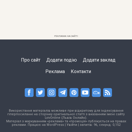
РЕКЛАМА НА САЙТІ
Про сайт
Додати подію
Додати заклад
Реклама
Контакти
Використання матеріалів можливе при відкритому для індексування
гіперпосиланні на сторінку оригінальної статті з вказанням імені сайту
LvivOnline (Львів Онлайн).
Матеріал з маркуванням «реклама» та «промоція» публікується на правах
реклами. Працює на
WordPress
|
Увійти
| запитів: 96, секунд: 0,152