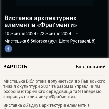
Виставка архітектурних
елементів «Фраґменти»
10 жовтня 2024
- 22 жовтня 2024
Мистецька бібліотека
(
вул. Шота Руставелі, 8
)
ВАРТІСТЬ
Вхід вільний
Мистецька Бібліотека долучається до Львівського
тижня скульптури 2024 та разом із Управлінням
охорони історичного середовища та Я Галереєю
запрошує на виставку «Фраґменти».
Виставка об’єднує архітектурні елементи з