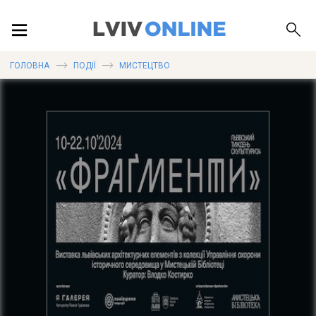
ПОДІЇ
ГОЛОВНА
ПОДІЇ
МИСТЕЦТВО
ЛОКАЦІЇ
ПУБЛІКАЦІЇ
ДОВІДКА