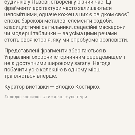
будинків у Львові, створені у різний час. Ці
фраґменти архітектури часто залишаються
непомітними, одначе кожен з них є свідком своєї
епохи: барокові металеві елементи оздоби,
класицистичні світильники, сецесійні маскарони
чи модерні таблички — за усіма цими речами
стоїть своя історія, яку ми спробуємо розповісти.
Представлені фрагменти зберігаються в
Управлінні охорони історничним середовищем і
не є доступними широкому загалу. Нагода
побачити усю колекцію в одному місці
трапляється вперше.
Куратор виставки — Влодко Костирко.
#
влодко костирко
, #
тиждень скульптури