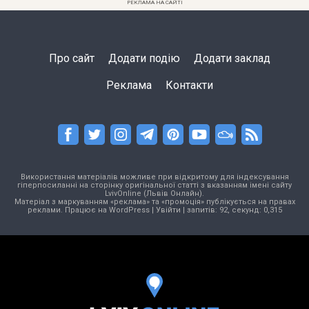
РЕКЛАМА НА САЙТІ
Про сайт
Додати подію
Додати заклад
Реклама
Контакти
Використання матеріалів можливе при відкритому для індексування
гіперпосиланні на сторінку оригінальної статті з вказанням імені сайту
LvivOnline (Львів Онлайн).
Матеріал з маркуванням «реклама» та «промоція» публікується на правах
реклами. Працює на
WordPress
|
Увійти
| запитів: 92, секунд: 0,315