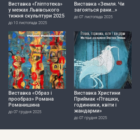
Виставка «Гліптотека»
Виставка «Земля. Чи
у межах Львівського
загояться рани…»
тижня скульптури 2025
до 07 листопада 2025
до 10 листопада 2025
Виставка «Образ і
Виставка Христини
прообраз» Романа
Приймак «Пташки,
Романишина
годинники, квіти і
жандарми»
до 07 грудня 2025
до 07 грудня 2025