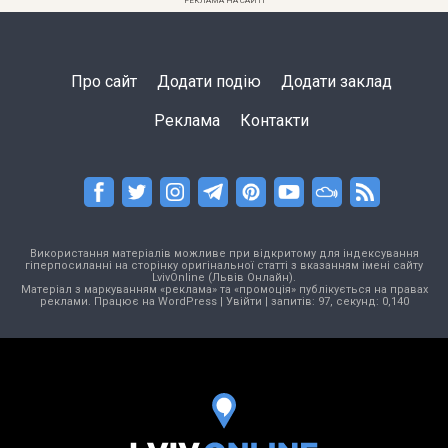
РЕКЛАМА НА САЙТІ
Про сайт
Додати подію
Додати заклад
Реклама
Контакти
Використання матеріалів можливе при відкритому для індексування
гіперпосиланні на сторінку оригінальної статті з вказанням імені сайту
LvivOnline (Львів Онлайн).
Матеріал з маркуванням «реклама» та «промоція» публікується на правах
реклами. Працює на
WordPress
|
Увійти
| запитів: 97, секунд: 0,140