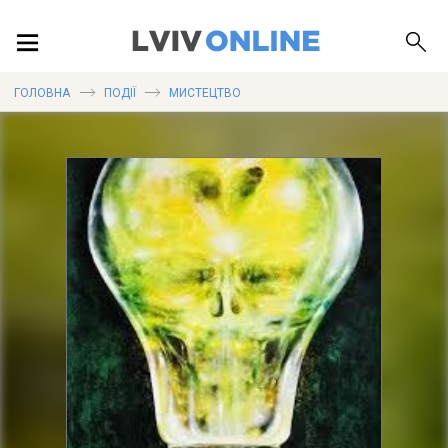
ПОДІЇ
ГОЛОВНА
ПОДІЇ
МИСТЕЦТВО
ЛОКАЦІЇ
ПУБЛІКАЦІЇ
ДОВІДКА