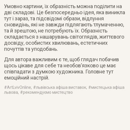
Умовно картини, їх образність можна поділити на
дві складові. Це безпосередньо ідея, яка виникла
тут і зараз, та підсвідомі образи, відлуння
сновидінь, які не завжди підлягають тлумаченню,
та й зрештою, не потребують їх. Образність
складається з нашарувань світоглядів, життєвого
досвіду, особистих хвилювань, естетичних
почуттів та уподобань.
Для автора важливим є те, щоб глядач побачив
щось цікаве для себе та необов’язково це має
співпадати з думкою художника. Головне тут
емоційний настрій.
#
ArtLvivOnline
, #
львівська афіша виставок
, #
мистецька афіша
львова
, #
рекомендуємо мистецтво