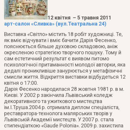
12 квітня – 5 травня 2011
арт-салон «Сливка» (вул.Театральна 24)
Виставка «Світло» містить 18 робіт художниці. Те,
як вміє відчувати і вміє бачити Дарія Фесенко,
пояснюється більше духовою складовою, аніж
окресленою стратегією творчого пошуку.
Тому й
сам естетичний результат є виявом питомо
психологічної притаманності молодої авторки, яка
дедалі проникливіше занурюється у метафізичні
смисли життя. Відкриття виставки відбудеться 12
квітня о 17:00.
Дарія Фесенко народилася 28 жовтня 1981 р. в м.
Києві. У 2002 р закінчила Львівський коледж
декоративного та ужиткового мистецтва
ім.І.Труша.2004 р. отримала диплом спеціаліста,
реставратора-технолога малярських творів у
Львівській Академії мистецтв. У 2007 р. стала
стипендіаткою «Gaude Polonia». 2009 р. захистила