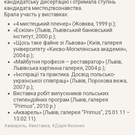
кандидатську дисертацію і отримала ступінь
кандидата мистецтвознавства.
Брала участь у виставках:
«4 мистецький пленер» (Жовква, 1999 р.);
«Ескізи» (Львів, Львівський банківський
інститут, 2000 р.);
«Щось таке файне зі Львова» (Київ, галерея
університету «Києво-Могилянська академія»,
2004 р.);
«Майбутня професія – реставратор» (Львів,
Львівська картинна галерея, 2004 р.);
«Інспірації та практика. Досвід польсько-
української співпраці» (Львів, Порохова вежа,
2007 р.);
Виставка робіт випускників польських
стипендійних програм (Львів, галерея
“Primus”, 2010 р.)
«Акварель» (Львів, галерея “Primus”, 25.01.11 –
13.02.11).
#
акварель
, #
виставка
, #
Дарія Фесенко