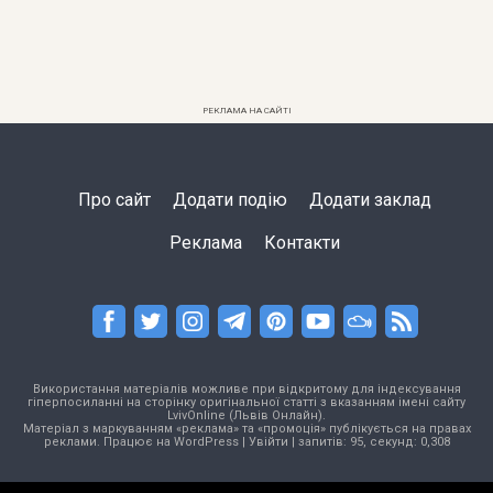
РЕКЛАМА НА САЙТІ
Про сайт
Додати подію
Додати заклад
Реклама
Контакти
Використання матеріалів можливе при відкритому для індексування
гіперпосиланні на сторінку оригінальної статті з вказанням імені сайту
LvivOnline (Львів Онлайн).
Матеріал з маркуванням «реклама» та «промоція» публікується на правах
реклами. Працює на
WordPress
|
Увійти
| запитів: 95, секунд: 0,308