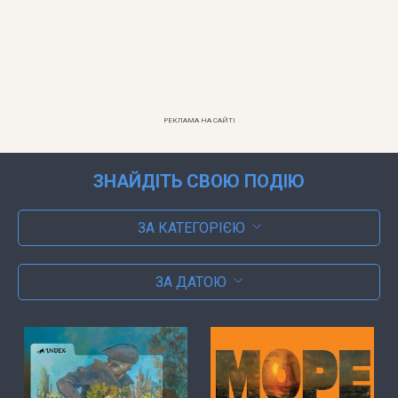
РЕКЛАМА НА САЙТІ
ЗНАЙДІТЬ СВОЮ ПОДІЮ
ЗА КАТЕГОРІЄЮ
ЗА ДАТОЮ