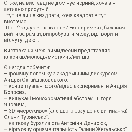
Отже, на виставці не домінує чорний, хоча він
активно присутній.
І тут не лише квадрати, хоча квадратів тут
вистачає.
Що об’єднує всіх авторів? Експеримент, бажання
вийти за рамки, випробувати межу, відтворити
відчуту ідею…
Виставка на межі зими/весни представляє
класиків/молодь/мисткинь/митців.
Є нагода побачити:
– іронічну полеміку з академічним дискурсом
Андрія Сагайдаковського,
– концептуальні фото/відео експерименти Андрія
Боярова,
– вишукані монохроматичні абстракції Ігоря
Яновича,
– 3D-«мереживо» (але цього разу це не витинанка)
Олени Турянської,
– квіткову бурхливість Антоніни Денисюк,
– віртуозну орнаментальність Галини Жегульської