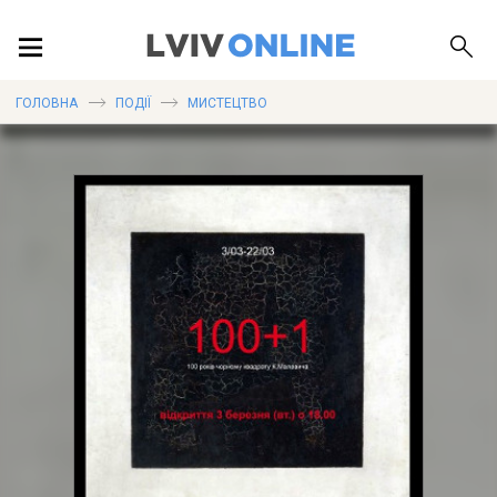
ПОДІЇ
ГОЛОВНА
ПОДІЇ
МИСТЕЦТВО
ЛОКАЦІЇ
ПУБЛІКАЦІЇ
ДОВІДКА