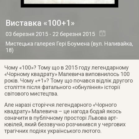
Виставка «100+1»
03 березня 2015
- 22 березня 2015
Мистецька галерея Гері Боумена
(
вул. Наливайка,
18
)
Чому «100»? Тому що в 2015 году легендарному
«Чорному квадрату» Малевича виповнилось 100
років. Чому «+1»? Тому що почався відлік другого
століття після фатального «обнуління» історії
світового мистецтва.
Але наразі сторіччя легендарного «Чорного
квадрату» Малевича – це нагода бодай якось
означити в публічному просторі Львова арт-
ювілей, який беззвучно розчинився у чергових
трагічних подіях українського лютого.