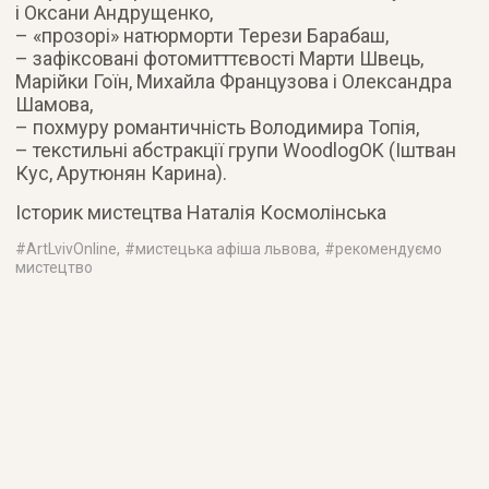
і Оксани Андрущенко,
– «прозорі» натюрморти Терези Барабаш,
– зафіксовані фотомитттєвості Марти Швець,
Марійки Гоїн, Михайла Французова і Олександра
Шамова,
– похмуру романтичність Володимира Топія,
– текстильні абстракції групи WoodlogOK (Іштван
Кус, Арутюнян Карина).
Історик мистецтва Наталія Космолінська
#
ArtLvivOnline
, #
мистецька афіша львова
, #
рекомендуємо
мистецтво