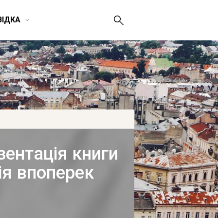
ВІДКА
зентація книги
ія впоперек