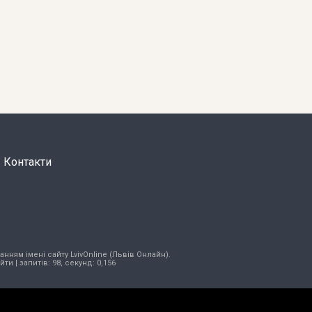
Контакти
нням імені сайту LvivOnline (Львів Онлайн).
ійти
| запитів: 98, секунд: 0,156