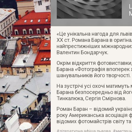
Ц
М
«Це унікальна нагода для льв
ХХ ст. Романа Барана в оригін
найпрестижніших міжнародних
Валентин Бондарчук.
Окрім відкриття фотовиставки
Барана «Фотографія впоперек 
шанувальників його творчості.
На зустрічі усі охочі матимут
Барана безпосередньо від його 
Тинкалюка, Сергія Смірнова.
Роман Баран – відомий українс
року Американська асоціація 
відомих фотомайстрів світу та
#
літературна афіша львова
, #
мистець