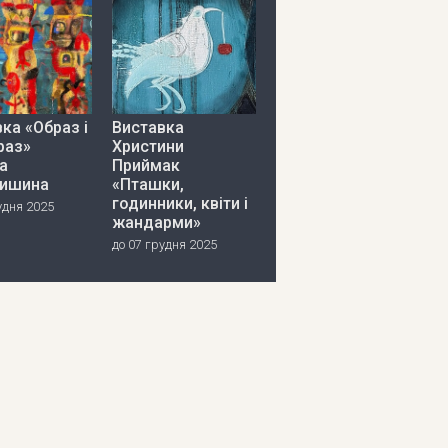
ка «Образ і
Виставка
раз»
Христини
а
Приймак
ишина
«Пташки,
годинники, квіти і
удня 2025
жандарми»
до 07 грудня 2025