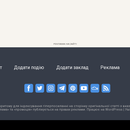
РЕКЛАМА НА САЙТІ
т
Додати подію
Додати заклад
Реклама
тому для індексування гіперпосиланні на сторінку оригінальної статті з вказа
лама» та «промоція» публікується на правах реклами. Працює на
WordPress
|
Ув