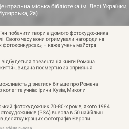
ентральна міська бібліотека ім. Лесі Українки,
улярська, 2а
)
ів’ян побачити твори відомого фотохудожника
алі. Свого часу вони отримували нагороди на
 фотоконкурсах», – каже учень майстра
, відбудеться презентація книги Романа
життя», видана посмертно за сприяння
ь можливість дізнатися більше про Романа
колег та учнів: Ірини Кузів, Миколи
ький фотохудожник 70-80-х років, якого 1984
фотохудожників (PSA) внесла в 50 найбільш
 в десятку кращих фотографів Європи.
ка афіша львова