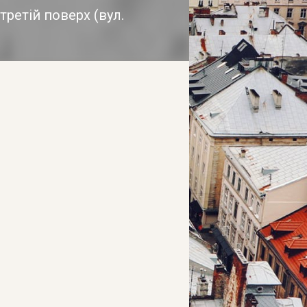
 третій поверх
(
вул.