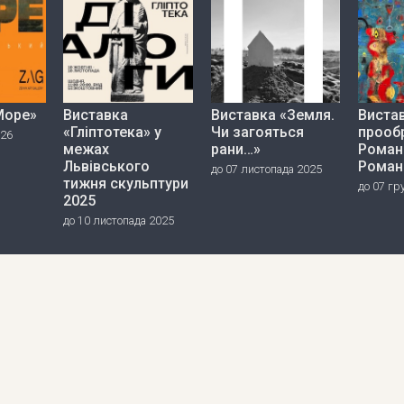
Море»
Виставка
Виставка «Земля.
Вистав
«Гліптотека» у
Чи загояться
прооб
026
межах
рани…»
Роман
Львівського
Роман
до 07 листопада 2025
тижня скульптури
до 07 гр
2025
до 10 листопада 2025