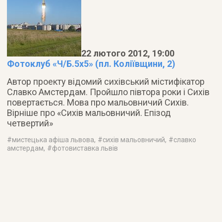
22 лютого 2012, 19:00
Фотоклуб «Ч/Б.5х5» (пл. Коліївщини, 2)
Автор проекту відомий сихівський містифікатор
Славко Амстердам. Пройшло півтора роки і Сихів
повертається. Мова про мальовничий Сихів.
Вірніше про «Сихів мальовничий. Епізод
четвертий»
#
мистецька афіша львова
, #
сихів мальовничий
, #
славко
амстердам
, #
фотовиставка львів