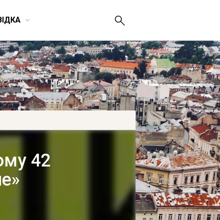
ВІДКА
ому 42
не»