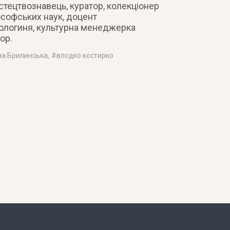
стецтвознавець, куратор, колекціонер
ософських наук, доцент
ологиня, культурна менеджерка
ор.
на Брилинська
, #
влодко костирко