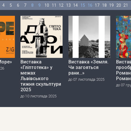
4
5
6
7
8
9
10
11
12
13
14
15
16
17
18
19
20
21
Море»
Виставка
Виставка «Земля.
Вистав
«Гліптотека» у
Чи загояться
прооб
026
межах
рани…»
Роман
Львівського
Роман
до 07 листопада 2025
тижня скульптури
до 07 гр
2025
до 10 листопада 2025