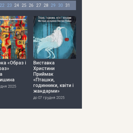
22
23
24
25
26
27
28
29
30
31
ка «Образ і
Виставка
раз»
Христини
а
Приймак
ишина
«Пташки,
годинники, квіти і
удня 2025
жандарми»
до 07 грудня 2025