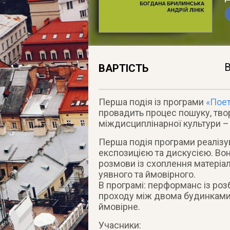
В
ВАРТІСТЬ
Перша подія із програми
«Поет
провадить процес пошуку, творе
міждисциплінарної культури – 
Перша подія програми реаліз
експозицією та дискусією. Во
розмови із схоплення матеріал
уявного та ймовірного.
В програмі: перформанс із ро
проходу між двома будинками, 
ймовірне.
Учасники: