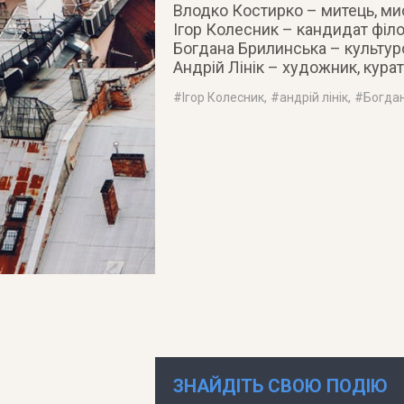
Влодко Костирко – митець, ми
Ігор Колесник – кандидат філ
Богдана Брилинська – культур
Андрій Лінік – художник, курат
#
Ігор Колесник
, #
андрій лінік
, #
Богда
ЗНАЙДІТЬ СВОЮ ПОДІЮ