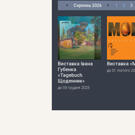
Серпень
2026
1
2
3
Виставка Івана
Виставка «
Губенка
до 01 лютого 2
«Tagebuch.
Щоденник»
до 05 грудня 2025