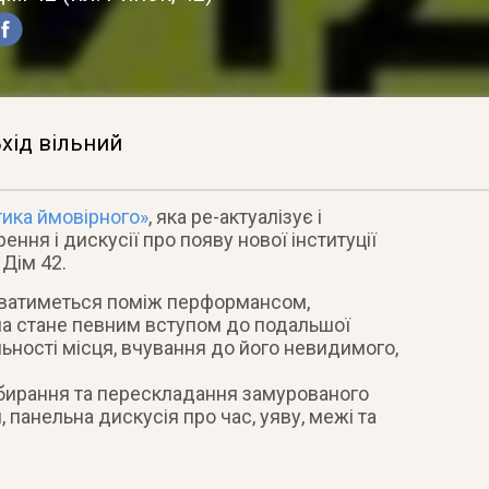
хід вільний
ика ймовірного»
, яка ре-актуалізує і
ння і дискусії про появу нової інституції
Дім 42.
уватиметься поміж перформансом,
на стане певним вступом до подальшої
ьності місця, вчування до його невидимого,
збирання та перескладання замурованого
панельна дискусія про час, уяву, межі та