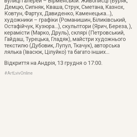
вулиці галерей – Вірменській. Живописці (Буряк,
Демцю, Сипняк, Кваша, Струк, Сметана, Казнох,
Ковтун, Фартух, Давиденко, Каменецька…),
художники – графіки (Романишин, Біликівський,
Остафійчук, Кузюра…), скульптори (Ярич, Береза, ),
керамісти (Марко, Друль), склярі (Петровський,
Гайдаш, Турецька, Гладяк), майстри художнього
текстилю (Дубовик, Лупул, Ткачук), авторська
лялька (Івасюк, Цілуйко) та багато інших…
Відкриття на Андрія, 13 грудня о 17:00.
#
ArtLvivOnline