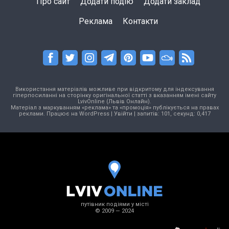
Про сайт
Додати подію
Додати заклад
Реклама
Контакти
Використання матеріалів можливе при відкритому для індексування
гіперпосиланні на сторінку оригінальної статті з вказанням імені сайту
LvivOnline (Львів Онлайн).
Матеріал з маркуванням «реклама» та «промоція» публікується на правах
реклами. Працює на
WordPress
|
Увійти
| запитів: 101, секунд: 0,417
путівник подіями у місті
© 2009 — 2024