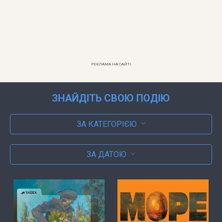
РЕКЛАМА НА САЙТІ
ЗНАЙДІТЬ СВОЮ ПОДІЮ
ЗА КАТЕГОРІЄЮ
ЗА ДАТОЮ