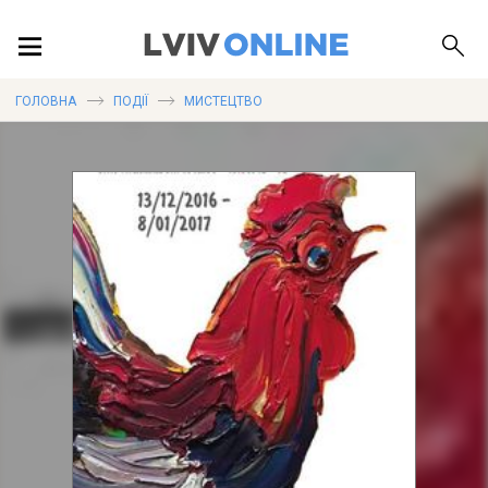
ПОДІЇ
ГОЛОВНА
ПОДІЇ
МИСТЕЦТВО
ЛОКАЦІЇ
ПУБЛІКАЦІЇ
ДОВІДКА