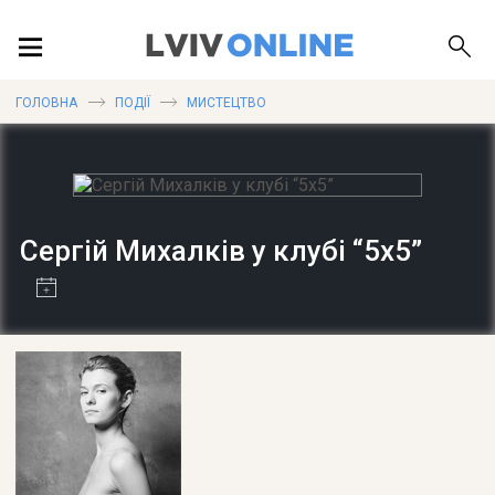
ПОДІЇ
ГОЛОВНА
ПОДІЇ
МИСТЕЦТВО
ЛОКАЦІЇ
Сергій Михалків у клубі “5х5”
ПУБЛІКАЦІЇ
ДОВІДКА