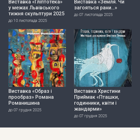
Виставка «Гліптотека»
Виставка «Земля. Чи
у межах Львівського
загояться рани…»
тижня скульптури 2025
до 07 листопада 2025
до 10 листопада 2025
Виставка «Образ і
Виставка Христини
прообраз» Романа
Приймак «Пташки,
Романишина
годинники, квіти і
жандарми»
до 07 грудня 2025
до 07 грудня 2025