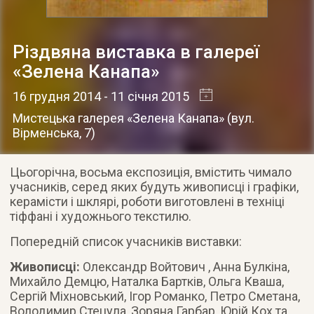
Різдвяна виставка в галереї
«Зелена Канапа»
16 грудня 2014
- 11 січня 2015
Мистецька галерея «Зелена Канапа»
(
вул.
Вірменська, 7
)
Цьогорічна, восьма експозиція, вмістить чимало
учасників, серед яких будуть живописці і графіки,
керамісти і шклярі, роботи виготовлені в техніці
тіффані і художнього текстилю
.
Попередній список учасників виставки:
Живописці:
Олександр Войтович , Анна Булкіна,
Михайло Демцю, Наталка Бартків, Ольга Кваша,
Сергій Міхновський, Ігор Романко, Петро Сметана,
Володимир Стецула, Зоряна Гарбар, Юрій Кох та