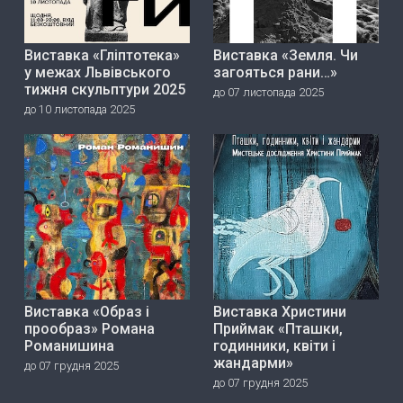
Виставка «Гліптотека»
Виставка «Земля. Чи
у межах Львівського
загояться рани…»
тижня скульптури 2025
до 07 листопада 2025
до 10 листопада 2025
Виставка «Образ і
Виставка Христини
прообраз» Романа
Приймак «Пташки,
Романишина
годинники, квіти і
жандарми»
до 07 грудня 2025
до 07 грудня 2025