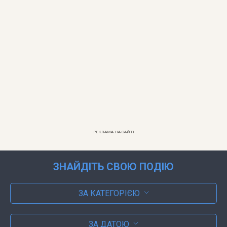
РЕКЛАМА НА САЙТІ
ЗНАЙДІТЬ СВОЮ ПОДІЮ
ЗА КАТЕГОРІЄЮ
ЗА ДАТОЮ