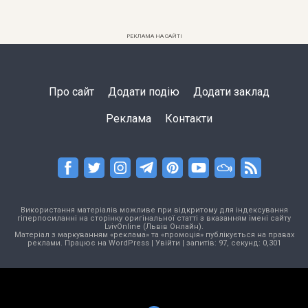
РЕКЛАМА НА САЙТІ
Про сайт
Додати подію
Додати заклад
Реклама
Контакти
Використання матеріалів можливе при відкритому для індексування
гіперпосиланні на сторінку оригінальної статті з вказанням імені сайту
LvivOnline (Львів Онлайн).
Матеріал з маркуванням «реклама» та «промоція» публікується на правах
реклами. Працює на
WordPress
|
Увійти
| запитів: 97, секунд: 0,301