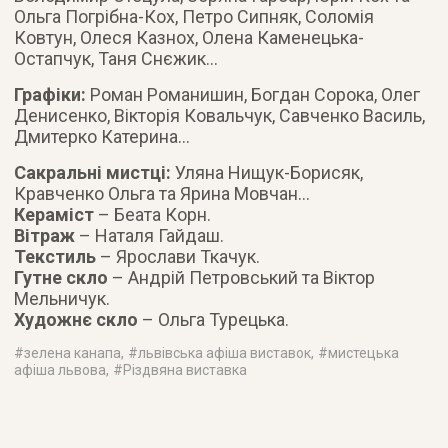
Ольга Погрібна-Кох, Петро Сипняк, Соломія
Ковтун, Олеся Казнох, Олена Каменецька-
Остапчук, Таня Снєжик…
Графіки:
Роман Романишин, Богдан Сорока, Олег
Денисенко, Вікторія Ковальчук, Савченко Василь,
Дмитерко Катерина…
Сакральні мистці:
Уляна Нищук-Борисяк,
Кравченко Ольга та Ярина Мовчан…
Кераміст
– Беата Корн.
Вітраж
– Наталя Гайдаш.
Текстиль
– Ярослави Ткачук.
Гутне скло
– Андрій Петровський та Віктор
Мельничук.
Художнє скло
– Ольга Турецька.
#
зелена канапа
, #
львівська афіша виставок
, #
мистецька
афіша львова
, #
Різдвяна виставка