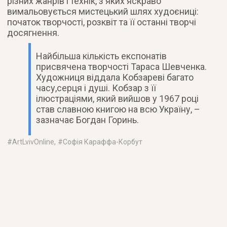
різних жанрів і технік, з яких яскраво
вимальовується мистецький шлях худоєниці:
початок творчості, розквіт та її останні творчі
досягнення.
Найбільша кількість експонатів
присвячена творчості Тараса Шевченка.
Художниця віддала Кобзареві багато
часу,серця і душі. Кобзар з її
ілюстраціями, який вийшов у 1967 році
став славною книгою на всю Україну, –
зазначає Богдан Горинь.
#
ArtLvivOnline
, #
Софія Караффа-Корбут