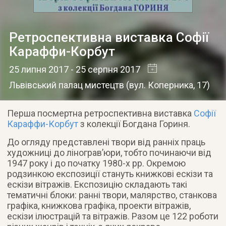
Ретроспективна виставка Софії
Караффи-Корбут
25 липня 2017
- 25 серпня 2017
Львівський палац мистецтв
(
вул. Коперника, 17
)
Перша посмертна ретроспективна виставка
Софії
Караффи-Корбут
з колекції Богдана Гориня.
До огляду представлені твори від ранніх праць
художниці до лінограв’юри, тобто починаючи від
1947 року і до початку 1980-х рр. Окремою
родзинкою експозиції стануть книжкові ескізи та
ескізи вітражів. Експозицію складають такі
тематичні блоки: ранні твори, малярство, станкова
графіка, книжкова графіка, проекти вітражів,
ескізи ілюстрацій та вітражів. Разом це 122 роботи