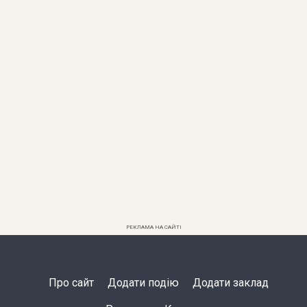
РЕКЛАМА НА САЙТІ
Про сайт
Додати подію
Додати заклад