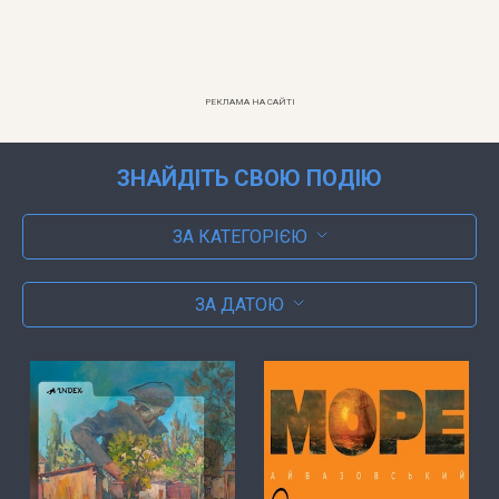
РЕКЛАМА НА САЙТІ
ЗНАЙДІТЬ СВОЮ ПОДІЮ
ЗА КАТЕГОРІЄЮ
ЗА ДАТОЮ