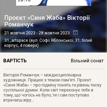
Проєкт «Синя Жаба» Вікторії
Романчук
21 жовтня 2023
- 28 жовтня 2023
31_artspace
(
вул. Софії Яблонської, 31; білий
корпус, 4 поверх
)
ВАРТІСТЬ
Вільний сонат
Вікторія Романчук – міждисциплінарна
художниця. Працює з темою памʼяті. Проєкт
«Синя Жаба» – про підміну понять та рівень тиску
суспільної думки. Коли світ переконує тебе в
тому, що чогось не було, ти і сам поступово
втрачаєш віру…