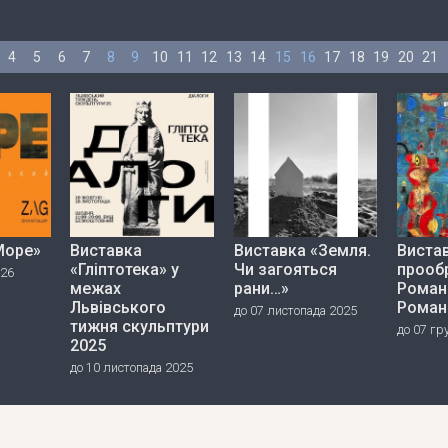
4
5
6
7
8
9
10
11
12
13
14
15
16
17
18
19
20
21
Море»
Виставка
Виставка «Земля.
Вистав
«Гліптотека» у
Чи загояться
прооб
026
межах
рани…»
Роман
Львівського
Роман
до 07 листопада 2025
тижня скульптури
до 07 гр
2025
до 10 листопада 2025