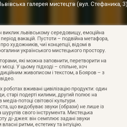
Львівська галерея мистецтв
(
вул. Стефаника, 3
н виклик львівському середовищу, емоційна
в період вакацій. Пустоти – подвійна метафора
,
 про художників, чиї концепції, відомі в
рогалини українського мистецького простору.
торами, які можна заповнити, перетворити на
 місці. У цьому підході – спільне, хоч
диційним живописом і текстом, а Бояров – з
відео.
 роботах вживані цивілізацію продукти: один
ди, старі подерті килими, другий полює на
 в медіа-потоці світової культури.
ста, що видобуває звуки (образи) не лише із
та шурупів свого інструмента. Мистецька
оту ді-джея: він семплює задані звуки
ласні ритми, естетику та інтуіцію.