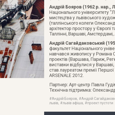
Андрій Бояров (1962 р. нар., 
Національного університету “Ль
мистецтва у львівського худож
(таллінського колеги Олександ
архітектор простору у Європі т
Таллінні, Варшаві, Амстердамі, 
Андрій Сагайдаковський (1957
факультет Національного універ
навчався живопису у Романа 
проектів (Варшава, Париж, Реге
виставки відбулися у Варшаві, 
став лауреатом премії Першої 
ARSENALE 2012.
Партнер: Арт-центр Павла Гуді
Технічна підтримка: Олексан
#
Андрій Бояров
, #
Андрій Сагайдаков
львів
, #
львів афіша
, #
проект пустоти