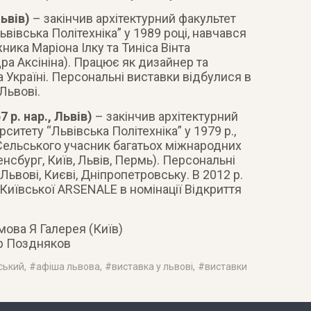
Львів)
– закінчив архітектурний факультет
вівська Політехніка” у 1989 році, навчався
ника Маріона Ілку та Тиніса Вінта
ра Аксініна). Працює як дизайнер та
а Україні. Персональні виставки відбулися в
Львові.
 р. нар., Львів)
– закінчив архітектурний
ситету “Львівська Політехніка” у 1979 р.,
Сельського учасник багатьох міжнародних
нсбург, Київ, Львів, Пермь). Персональні
Львові, Києві, Дніпропетровську. В 2012 р.
Київської ARSENALE в номінації Відкриття
мова Я Галерея (Київ)
др Поздняков
ський
, #
афіша львова
, #
виставка у львові
, #
виставки