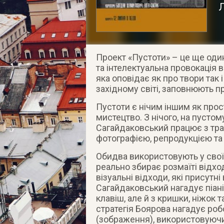
Проект «Пустоти» – це ще оди
та інтелектуальна провокація 
яка оповідає як про твори так і
західному світі, заповнюють п
Пустоти є нічим іншим як прос
мистецтво. З нічого, на пустому
Сагайдаковський працює з тра
фотографією, репродукцією та 
Обидва використовують у своїх
реально збирає розмаїті відхо
візуальні відходи, які присутні
Сагайдаковський нагадує піані
клавіш, але й з кришки, ніжок 
стратегія Боярова нагадує роб
(зображення), використовуючи в