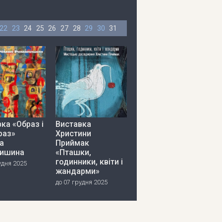
22
23
24
25
26
27
28
29
30
31
ка «Образ і
Виставка
раз»
Христини
а
Приймак
ишина
«Пташки,
годинники, квіти і
удня 2025
жандарми»
до 07 грудня 2025