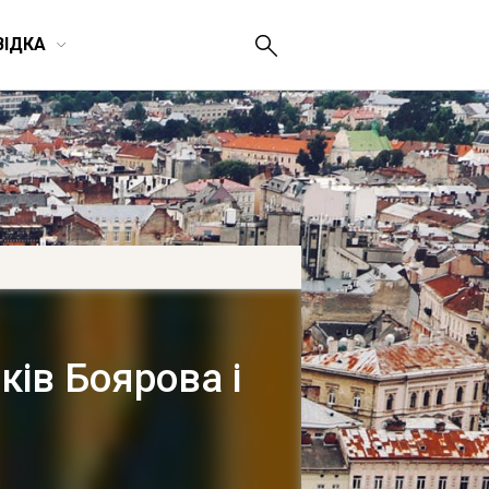
ВІДКА
ків Боярова і