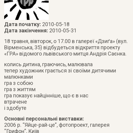
Дата початку:
2010-05-18
Дата закінчення:
2010-05-31
18 травня, вівторок, о 17.00 в галереї «Дзиґа» (вул.
Вірменська, 35) відбудеться відкриття проекту
«ГРА» відомого львівського митця Андрія Саєнка.
колись дитина, граючись, малювала
тепер художник грається зі своїми дитячими
малюнками
гра з собою
гра з життям
гра показує найцінніше, що є в нас
втрачене
і здобуте
Основні персональні виставки:
2006 р. “Яйце-рай-це”, фотопроект, галерея
“Грифон”, Київ