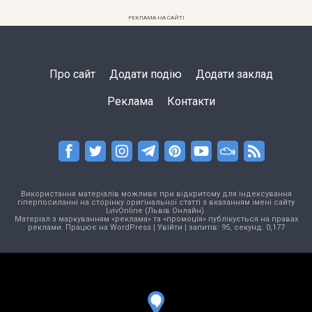
РЕКЛАМА НА САЙТІ
Про сайт
Додати подію
Додати заклад
Реклама
Контакти
Використання матеріалів можливе при відкритому для індексування
гіперпосиланні на сторінку оригінальної статті з вказанням імені сайту
LvivOnline (Львів Онлайн).
Матеріал з маркуванням «реклама» та «промоція» публікується на правах
реклами. Працює на
WordPress
|
Увійти
| запитів: 95, секунд: 0,177