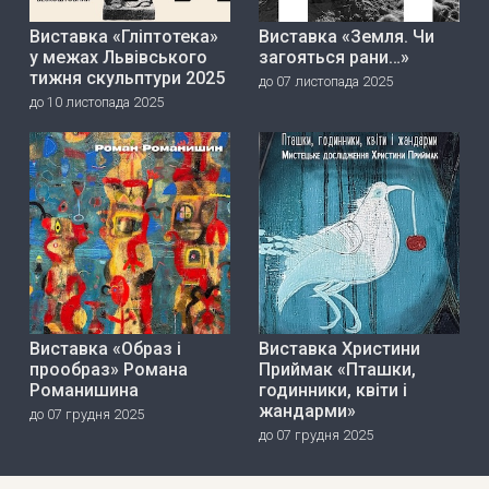
Виставка «Гліптотека»
Виставка «Земля. Чи
у межах Львівського
загояться рани…»
тижня скульптури 2025
до 07 листопада 2025
до 10 листопада 2025
Виставка «Образ і
Виставка Христини
прообраз» Романа
Приймак «Пташки,
Романишина
годинники, квіти і
жандарми»
до 07 грудня 2025
до 07 грудня 2025