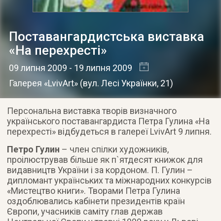
Поставангардистська виставка
«На перехресті»
09 липня 2009
- 19 липня 2009
Галерея «LvivArt»
(
вул. Лесі Українки, 21
)
Персональна виставка творів визначного
українського поставангардиста Петра Гулина «На
перехресті» відбудеться в галереї LvivArt 9 липня.
Петро Гулин
– член спілки художників,
проілюстрував більше як п`ятдесят книжок для
видавництв України і за кордонoм. П. Гулин –
дипломант українських та міжнародних конкурсів
«Мистецтво книги». Творами Петра Гулина
оздоблювались кабінети президентів країн
Європи, учасників саміту глав держав