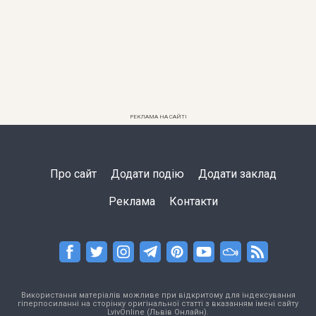
РЕКЛАМА НА САЙТІ
Про сайт
Додати подію
Додати заклад
Реклама
Контакти
Використання матеріалів можливе при відкритому для індексування
гіперпосиланні на сторінку оригінальної статті з вказанням імені сайту
LvivOnline (Львів Онлайн).