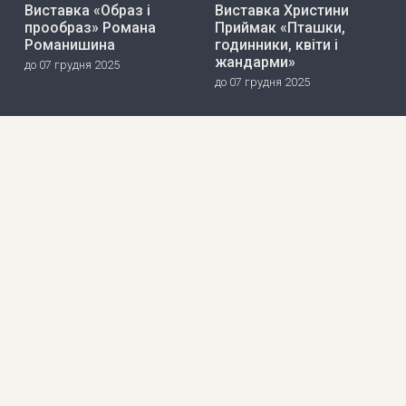
Виставка «Образ і
Виставка Христини
прообраз» Романа
Приймак «Пташки,
Романишина
годинники, квіти і
жандарми»
до 07 грудня 2025
до 07 грудня 2025