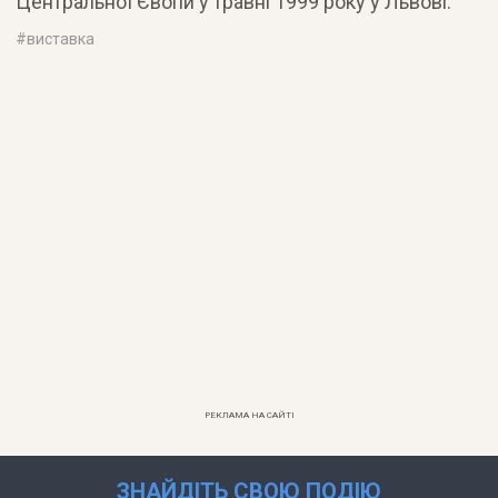
Центральної Євопи у травні 1999 року у Львові.
#
виставка
РЕКЛАМА НА САЙТІ
ЗНАЙДІТЬ СВОЮ ПОДІЮ