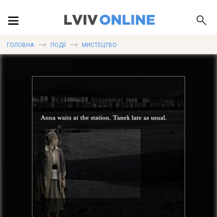
ПОДІЇ
ГОЛОВНА
ПОДІЇ
МИСТЕЦТВО
ЛОКАЦІЇ
ПУБЛІКАЦІЇ
ДОВІДКА