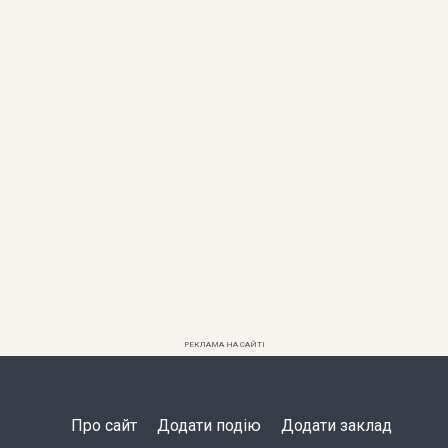
РЕКЛАМА НА САЙТІ
Про сайт
Додати подію
Додати заклад