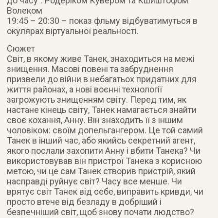
до часу”: Родеріком Кувером та Кшиштофом
Волеком
19:45 – 20:30 – показ фльму відбуватимуться в
окулярах віртуальної реальності.
Сюжет
Світ, в якому живе Танек, знаходиться на межі
знищення. Масові повені та забруднення
призвели до війни в небагатьох придатних для
життя районах, а нові воєнні технології
загрожують знищенням світу. Перед тим, як
настане кінець світу, Танек намагається знайти
своє кохання, Анну. Він знаходить її з іншим
чоловіком: своїм допельгангером. Це той самий
Танек в інший час, або якийсь секретний агент,
якого послали захопити Анну і вбити Танека? Чи
використовував він пристрої Танека з корисною
метою, чи це сам Танек створив пристрій, який
насправді руйнує світ? Часу все менше. Чи
врятує світ Танек від себе, виправить кривди, чи
просто втече від безладу в добріший і
безпечніший світ, щоб знову почати людство?