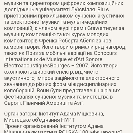
музики та директором цифрових композиційних
досліджень в університеті Луїсвілля. Він є
пристрасним прихильником сучасної акустичної
та електронної музики та мультимедійних
композицій, є членом журі премії Grawemeyer за
музичну композицію та конкурсу молодих
композиторів Френка Роберта Абеля за нові
камерні твори. Його твори отримали ряд нагород,
таких як Приз за мобільні варіації на Concours
Internationaux de Musique et d’Art Sonore
ElectroacoustiquesBourges – 2007. Його твори
охоплюють широкий спектр, від чисто
акустичного, імпровізаційного та електронного
звучання до різних форм міждисциплінарних
колоборацій. Вони були представлені на різних
фестивалях сучасної музики та мистецтва в
Європі, Північній Америці та Азії.
Організатори: Інститут Адама Міцкевича,
Мистецьке об’єднання НУРТ
Проект організований Інститутом Адама
Міцкевича як частина POLSKA 100, міжнародної