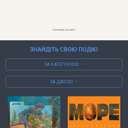
РЕКЛАМА НА САЙТІ
ЗНАЙДІТЬ СВОЮ ПОДІЮ
ЗА КАТЕГОРІЄЮ
ЗА ДАТОЮ