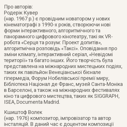
Про авторів:
Родерік Кувер
(нар. 1967 р.) є провідним новатором у нових
кінематографі з 1990-х років, створюючи нові
форми інтерактивного, алгоритмічного та
панорамного цифрового кінотеатру, такі як VR-
робота «Серця та розум: Проект допитів»,
алгоритмічна розповідь «Таксі». Оповідання про
зміни клімату, інтерактивний серіал, «Невідомі
території» та багато інших. Його творчість була
представлена на міжнародних мистецьких подіях,
таких як павільйон Венеціанської бієнале
гіпермедіа, Форум Нобелівської премії миру,
Бібліотека Націонал де Франс, музей Санта-Моніка
в Барселоні, а також на міжнародних фестивалях
кіно та цифрового мистецтва, таких як SIGGRAPH,
ISEA, Documenta Madrid.
Кшиштоф Волек
(нар. 1976) композитор, імпровізатор та автор
інсталяцій. В даний час є доцентом композиції