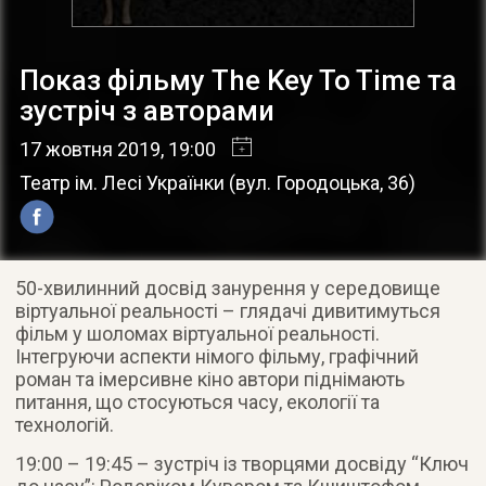
Показ фільму The Key To Time та
зустріч з авторами
17 жовтня 2019
, 19:00
Театр ім. Лесі Українки
(
вул. Городоцька, 36
)
50-хвилинний досвід занурення у середовище
віртуальної реальності – глядачі дивитимуться
фільм у шоломах віртуальної реальності.
Інтегруючи аспекти німого фільму, графічний
роман та імерсивне кіно автори піднімають
питання, що стосуються часу, екології та
технологій.
19:00 – 19:45 – зустріч із творцями досвіду “Ключ