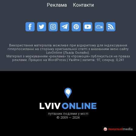
Реклама
Контакти
Використання матеріалів можливе при відкритому для індексування
гіперпосиланні на сторінку оригінальної статті з вказанням імені сайту
LvivOnline (Львів Онлайн).
Матеріал з маркуванням «реклама» та «промоція» публікується на правах
реклами. Працює на
WordPress
|
Увійти
| запитів: 97, секунд: 0,241
путівник подіями у місті
© 2009 — 2024