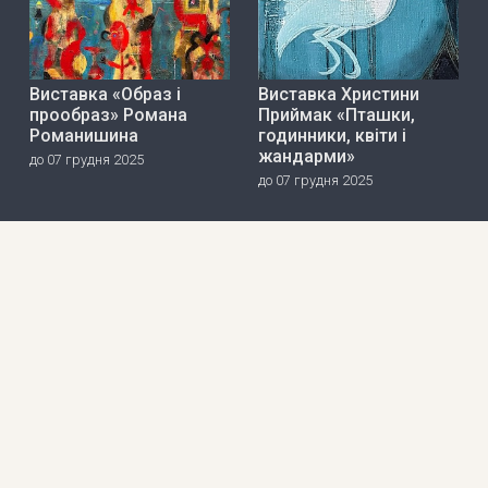
Виставка «Образ і
Виставка Христини
прообраз» Романа
Приймак «Пташки,
Романишина
годинники, квіти і
жандарми»
до 07 грудня 2025
до 07 грудня 2025