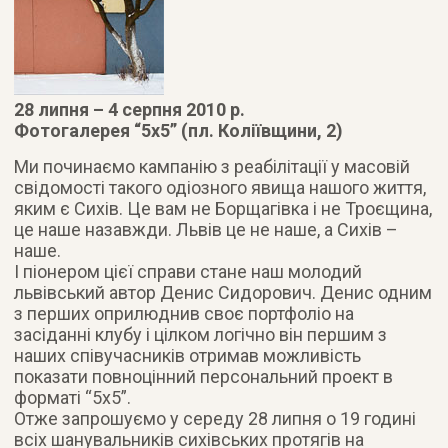
28 липня – 4 серпня 2010 р.
Фотогалерея “5х5” (пл. Коліївщини, 2)
Ми починаємо кампанію з реабілітації у масовій
свідомості такого одіозного явища нашого життя,
яким є Сихів.
Це вам не Борщагівка і не Троєщина,
це наше назавжди. Львів це не наше, а Сихів –
наше.
І піонером цієї справи стане наш молодий
львівський автор Денис Сидорович. Денис одним
з перших оприлюднив своє портфоліо на
засіданні клубу і цілком логічно він першим з
наших співучасників отримав можливість
показати повноцінний персональний проект в
форматі “5х5”.
Отже запрошуємо у середу 28 липня о 19 годині
всіх шанувальників сихівських протягів на