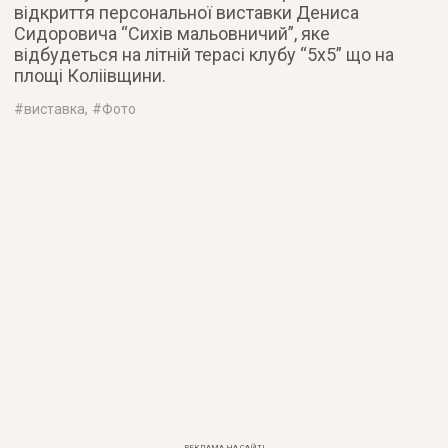
відкриття персональної виставки Дениса
Сидоровича “Сихів мальовничий”, яке
відбудеться на літній терасі клубу “5х5” що на
площі Коліівщини.
#
виставка
, #
Фото
РЕКЛАМА НА САЙТІ