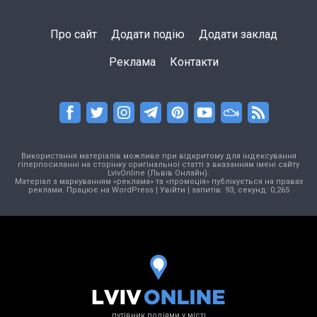
Про сайт
Додати подію
Додати заклад
Реклама
Контакти
Використання матеріалів можливе при відкритому для індексування
гіперпосиланні на сторінку оригінальної статті з вказанням імені сайту
LvivOnline (Львів Онлайн).
Матеріал з маркуванням «реклама» та «промоція» публікується на правах
реклами. Працює на
WordPress
|
Увійти
| запитів: 93, секунд: 0,265
путівник подіями у місті