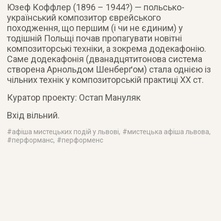
Юзеф Коффлер (1896 – 1944?) — польсько-
український композитор єврейського
походження, що першим (і чи не єдиним) у
тодішній Польщі почав пропагувати новітні
композиторські техніки, а зокрема додекафонію.
Саме додекафонія (дванадцятитонова система
створена Арнольдом Шенберґом) стала однією із
чільних технік у композиторській практиці ХХ ст.
Куратор проекту: Остап Мануляк
Вхід вільний.
#
афіша мистецьких подій у львові
, #
мистецька афіша львова
,
#
перформанс
, #
перформенс