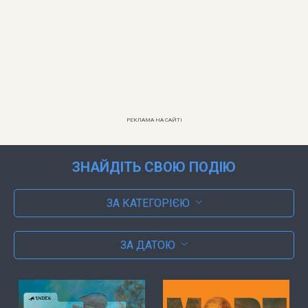
РЕКЛАМА НА САЙТІ
ЗНАЙДІТЬ СВОЮ ПОДІЮ
ЗА КАТЕГОРІЄЮ
ЗА ДАТОЮ