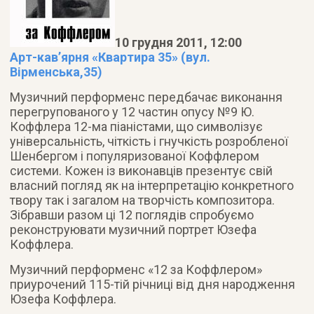
10 грудня 2011, 12:00
Арт-кав’ярня «Квартира 35» (вул.
Вірменська,35)
Музичний перформенс передбачає виконання
перегрупованого у 12 частин опусу №9 Ю.
Коффлера 12-ма піаністами, що символізує
універсальність, чіткість і гнучкість розробленої
Шенбергом і популяризованої Коффлером
системи
. Кожен із виконавців презентує свій
власний погляд як на інтерпретацію конкретного
твору так і загалом на творчість композитора.
Зібравши разом ці 12 поглядів спробуємо
реконструювати музичний портрет Юзефа
Коффлера.
Музичний перформенс «12 за Коффлером»
приурочений 115-тій річниці від дня народження
Юзефа Коффлера.