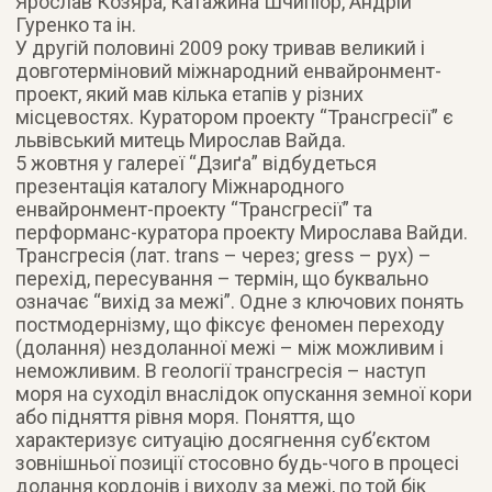
Ярослав Козяра, Катажина Шчипіор, Андрій
Гуренко та ін.
У другій половині 2009 року тривав великий і
довготерміновий міжнародний енвайронмент-
проект, який мав кілька етапів у різних
місцевостях. Куратором проекту “Трансгресії” є
львівський митець Мирослав Вайда.
5 жовтня у галереї “Дзиґа” відбудеться
презентація каталогу Міжнародного
енвайронмент-проекту “Трансгресії” та
перформанс-куратора проекту Мирослава Вайди.
Трансгресія (лат. trans – через; gress – рух) –
перехід, пересування – термін, що буквально
означає “вихід за межі”. Одне з ключових понять
постмодернізму, що фіксує феномен переходу
(долання) нездоланної межі – між можливим і
неможливим. В геології трансгресія – наступ
моря на суходіл внаслідок опускання земної кори
або підняття рівня моря. Поняття, що
характеризує ситуацію досягнення суб’єктом
зовнішньої позиції стосовно будь-чого в процесі
долання кордонів і виходу за межі, по той бік