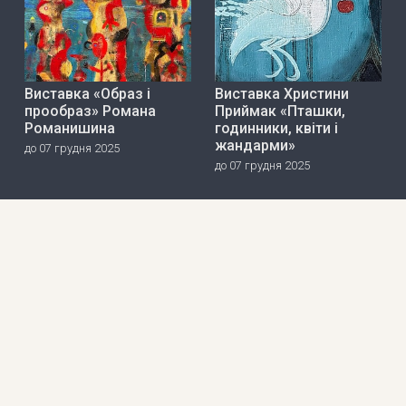
Виставка «Образ і
Виставка Христини
прообраз» Романа
Приймак «Пташки,
Романишина
годинники, квіти і
жандарми»
до 07 грудня 2025
до 07 грудня 2025