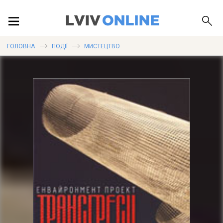
ПОДІЇ
ГОЛОВНА
ПОДІЇ
МИСТЕЦТВО
ЛОКАЦІЇ
ПУБЛІКАЦІЇ
ДОВІДКА