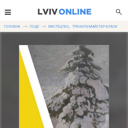
ПОДІЇ
,
ГОЛОВНА
ПОДІЇ
МИСТЕЦТВО
ТРЕНІНГИ/МАЙСТЕР-КЛАСИ
ЛОКАЦІЇ
ПУБЛІКАЦІЇ
ДОВІДКА