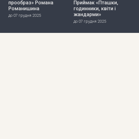
прообраз» Романа
Приймак «Пташки,
Романишина
годинники, квіти і
жандарми»
до 07 грудня 2025
до 07 грудня 2025