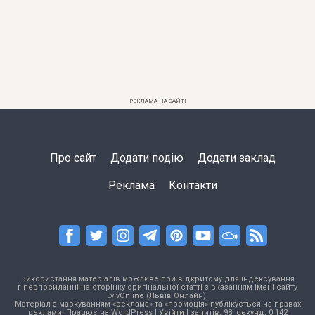
РЕКЛАМА НА САЙТІ
Про сайт
Додати подію
Додати заклад
Реклама
Контакти
Використання матеріалів можливе при відкритому для індексування
гіперпосиланні на сторінку оригінальної статті з вказанням імені сайту
LvivOnline (Львів Онлайн).
Матеріал з маркуванням «реклама» та «промоція» публікується на правах
реклами. Працює на
WordPress
|
Увійти
| запитів: 98, секунд: 0,142