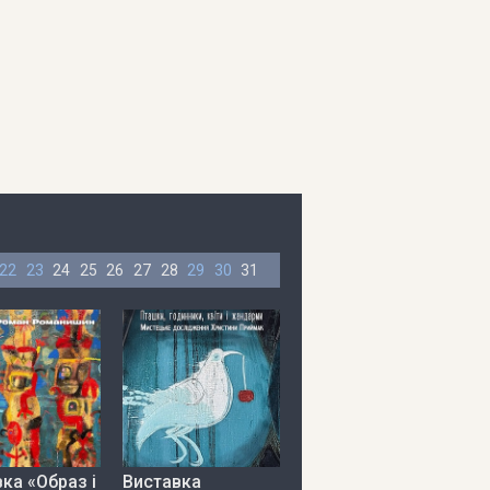
22
23
24
25
26
27
28
29
30
31
ка «Образ і
Виставка