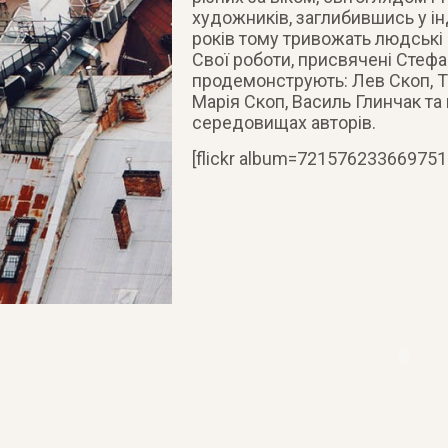
художників, заглибившись у інд
років тому тривожать людські 
Свої роботи, присвячені Стефан
продемонструють: Лев Cкоп, Те
Марія Скоп, Василь Глинчак та
середовищах авторів.
[flickr album=72157623366975