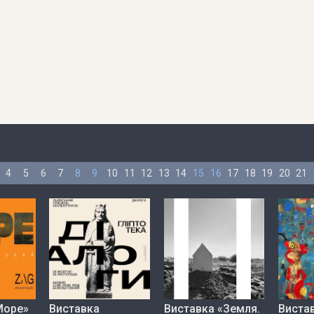
4
5
6
7
8
9
10
11
12
13
14
15
16
17
18
19
20
21
Море»
Виставка
Виставка «Земля.
Вистав