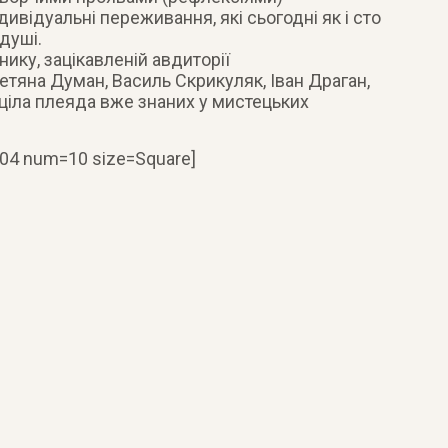
ивідуальні переживання, які сьогодні як і сто
душі.
ику, зацікавленій авдиторії
тяна Думан, Василь Скрикуляк, Іван Драган,
 ціла плеяда вже знаних у мистецьких
104 num=10 size=Square]