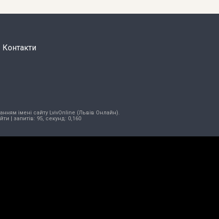
Контакти
нням імені сайту LvivOnline (Львів Онлайн).
ійти
| запитів: 95, секунд: 0,160