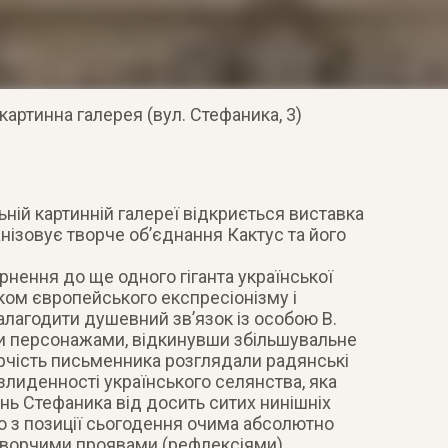
картинна галерея (вул. Стефаника, 3)
ьній картинній галереї відкриється виставка
анізовує творче об’єднання Кактус та його
рнення до ще одного гіганта української
ком європейського експресіонізму і
алагодити душевний зв’язок із особою В.
ми персонажами, відкинувши збільшувальне
орчість письменника розглядали радянські
злиденності українського селянства, яка
нь Стефаника від досить ситих нинішніх
го з позиції сьогодення очима абсолютно
і творчими проявами (рефлексіями)