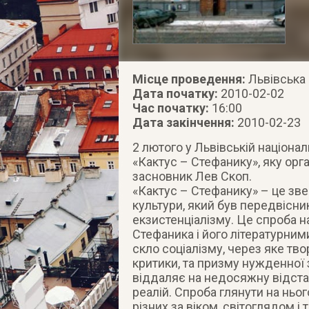
Місце проведення:
Львівська 
Дата початку:
2010-02-02
Час початку:
16:00
Дата закінчення:
2010-02-23
2 лютого у Львівській націонал
«Кактус – Стефанику», яку орг
засновник Лев Скоп.
«Кактус – Стефанику» – це зве
культури, який був передвісни
екзистенціалізму. Це спроба н
Стефаника і його літературни
скло соціалізму, через яке тв
критики, та призму нужденної 
віддаляє на недосяжну відста
реалій. Спроба глянути на ньо
різних за віком, світоглядом 