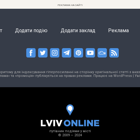
РЕКЛАМА НА САЙТІ
т
Додати подію
Додати заклад
Реклама
тому для індексування гіперпосиланні на сторінку оригінальної статті з вказа
лама» та «промоція» публікується на правах реклами. Працює на
WordPress
|
Ув
путівник подіями у місті
© 2009 — 2024