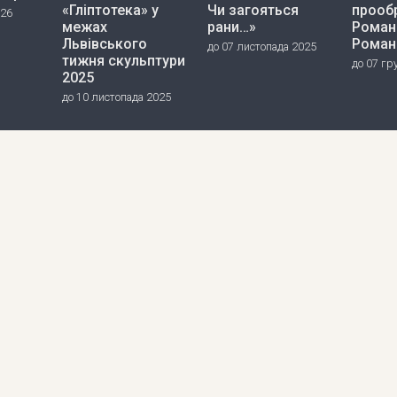
«Гліптотека» у
Чи загояться
прооб
026
межах
рани…»
Роман
Львівського
Роман
до 07 листопада 2025
тижня скульптури
до 07 гр
2025
до 10 листопада 2025