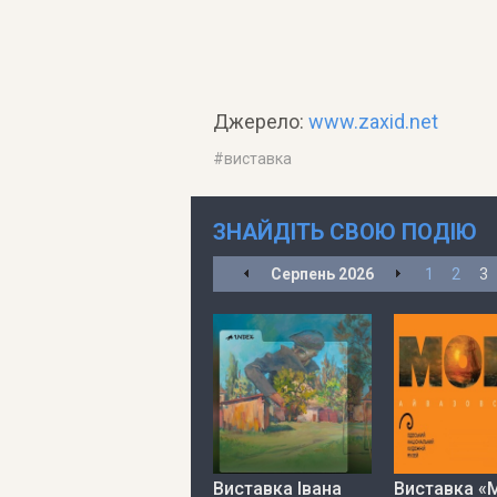
Джерело:
www.zaxid.net
#
виставка
ЗНАЙДІТЬ СВОЮ ПОДІЮ
Серпень
2026
1
2
3
Виставка Івана
Виставка «