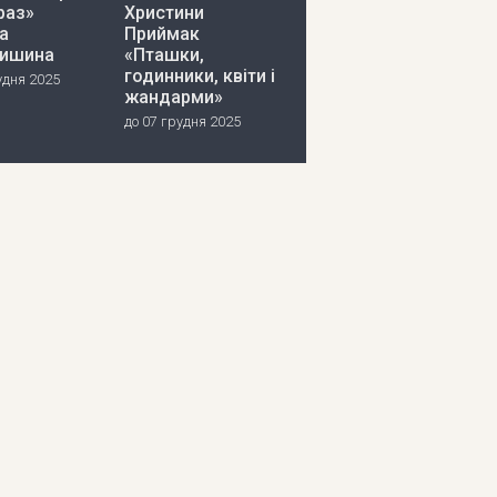
раз»
Христини
а
Приймак
ишина
«Пташки,
годинники, квіти і
удня 2025
жандарми»
до 07 грудня 2025