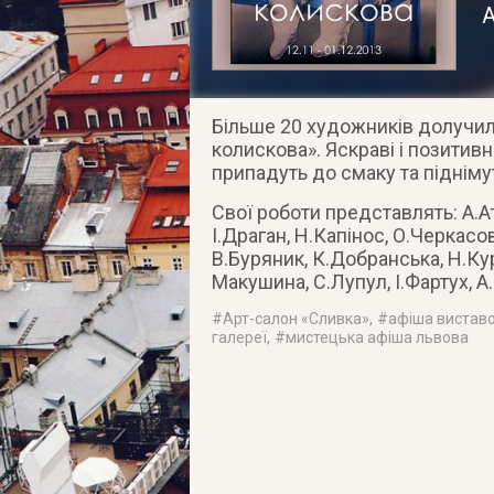
А
Більше 20 художників долучил
колискова». Яскраві і позитив
припадуть до смаку та підніму
Свої роботи представлять: А.А
І.Драган, Н.Капінос, О.Черкасов
В.Буряник, К.Добранська, Н.Ку
Макушина, С.Лупул, І.Фартух, А
#
Арт-салон «Сливка»
, #
афіша виставо
галереї
, #
мистецька афіша львова