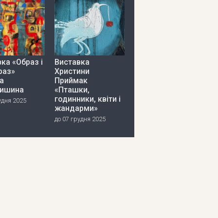
ка «Образ і
Виставка
раз»
Христини
а
Приймак
ишина
«Пташки,
годинники, квіти і
удня 2025
жандарми»
до 07 грудня 2025