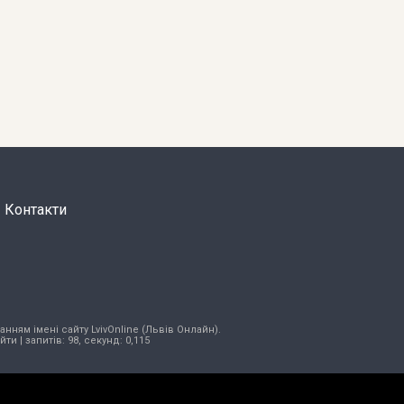
Контакти
нням імені сайту LvivOnline (Львів Онлайн).
ійти
| запитів: 98, секунд: 0,115