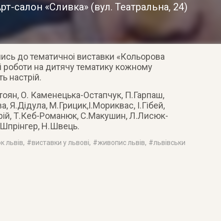
рт-салон «Сливка»
(
вул. Театральна, 24
)
ись до тематичноі виставки «Кольорова
ні роботи на дитячу тематику кожному
ть настрій
.
тоян, О. Каменецька-Остапчук, П.Гарпаш,
а, Я.Дідула, М.Грицик,І.Мориквас, І.Гібей,
рій, Т.Кеб-Романюк, С.Макушин, Л.Лисюк-
.Шпрінгер, Н.Швець.
к львів
, #
виставки у львові
, #
живопис львів
, #
львівськи