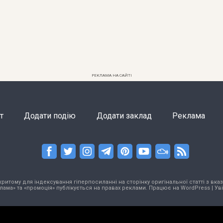
РЕКЛАМА НА САЙТІ
т
Додати подію
Додати заклад
Реклама
тому для індексування гіперпосиланні на сторінку оригінальної статті з вказа
лама» та «промоція» публікується на правах реклами. Працює на
WordPress
|
Ув