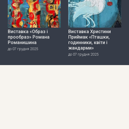
Виставка «Образ і
Виставка Христини
прообраз» Романа
Приймак «Пташки,
Романишина
годинники, квіти і
жандарми»
до 07 грудня 2025
до 07 грудня 2025