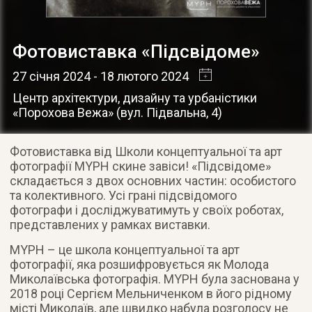
Фотовиставка «Підсвідоме»
27 січня 2024
- 18 лютого 2024
Центр архітектури, дизайну та урбаністики
«Порохова Вежа»
(
вул. Підвальна, 4
)
Фотовиставка від Школи концептуальної та арт
фотографії MYPH скине завіси! «Підсвідоме»
складається з двох основних частин: особистого
та колективного. Усі грані підсвідомого
фотографи і досліджуватимуть у своїх роботах,
представлених у рамках виставки.
MYPH – це школа концептуальної та арт
фотографії, яка розшифровується як Молода
Миколаївська фотографія. MYPH була заснована у
2018 році Сергієм Мельниченком в його рідному
місті Миколаїв, але швидко набула розголосу не