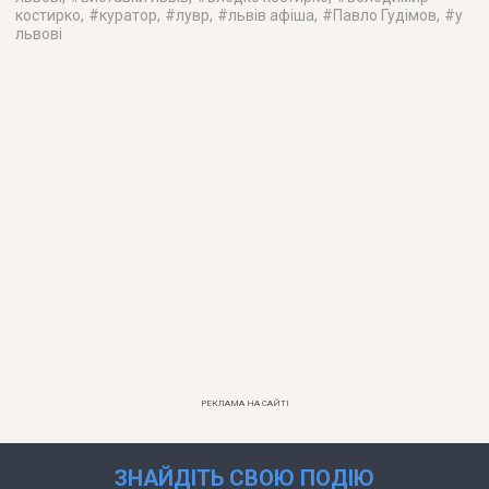
костирко
, #
куратор
, #
лувр
, #
львів афіша
, #
Павло Гудімов
, #
у
львові
РЕКЛАМА НА САЙТІ
ЗНАЙДІТЬ СВОЮ ПОДІЮ