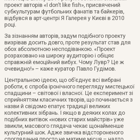
проект авторів «I don’t like fish», присвячений
субкультурам футбольних фанатів та байкерів,
відбувся в арт-центрі Я Галерея у Києві в 2010
році.
За зізнанням авторів, задум подібного проекту
визрівав досить довго, проте результат став для
обох абсолютною несподіванкою. «Проект
розраховано на широку аудиторію і обіцяє
справжній емоційний вибух. Чому Лувр? Це ж
очевидно!» – каже куратор Павло Гудімов.
Центральною ідеєю, що об’єднує всі вибрані
роботи, є спроба іронічного перегляду мистецької
спадщини – світової і власної. Це експеримент зі
сприйняттям класичних творів, що починається з
назви й свідомо епатує традиції великих
колективних зібрань. І якщо в деяких колах до
подібних витівок «нових старих майстрів» уже
звикли, масового глядача чекає щонайменше
культурний шок. Адже звичка відстороненого
споглядання просто не матиме місця – надто