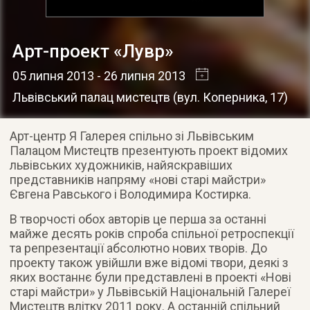
Арт-проект «Лувр»
05 липня 2013
- 26 липня 2013
Львівський палац мистецтв
(
вул. Коперника, 17
)
Арт-центр Я Галерея спільно зі Львівським
Палацом Мистецтв презентують проект відомих
львівських художників, найяскравіших
представників напряму «нові старі майстри»
Євгена Равського і Володимира Костирка.
В творчості обох авторів це перша за останні
майже десять років спроба спільної ретроспекції
та репрезентації абсолютно нових творів. До
проекту також увійшли вже відомі твори, деякі з
яких востаннє були представлені в проекті «Нові
старі майстри» у Львівській Національній Галереї
Мистецтв влітку 2011 року. А останній спільний