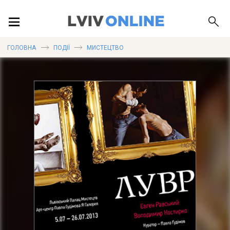
ПОДІЇ
ГОЛОВНА
ПОДІЇ
МИСТЕЦТВО
ЛОКАЦІЇ
ПУБЛІКАЦІЇ
ДОВІДКА