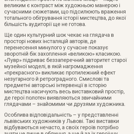
великим є контраст між художньою манерою і
сучасними сюжетами, що підсилюють враження
тотального обігрування історії мистецтва, до якої
більшість аудиторії ще не готова.
Ще один культурний шок чекає на глядача в
просторі нових інсталяцій авторів, де
перенесення минулого у сучасне показує
зворотній бік захоплення «великою» класикою.
«Лувр» підриває беззаперечний авторитет старої
музейної моделі, в якій нагромадження
«прекрасного» викликає протилежний ефект
незугарного й ретроградного. Смислові та
предметні авторські інтервенції в історію
мистецтва насичують весь виставковий простір,
де герої полотен виявляються звичайними
глядачами – знайомими чи друзями художника.
Особлива відповідальність – у представленні
львівських художників у Львові. Такі виставки
відбуваються нечасто, а своїх героїв потрібно
знати не лише в обличчя, а ще й за їх героїчну