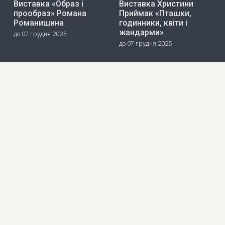
Виставка «Образ і
Виставка Христини
прообраз» Романа
Приймак «Пташки,
Романишина
годинники, квіти і
жандарми»
до 07 грудня 2025
до 07 грудня 2025