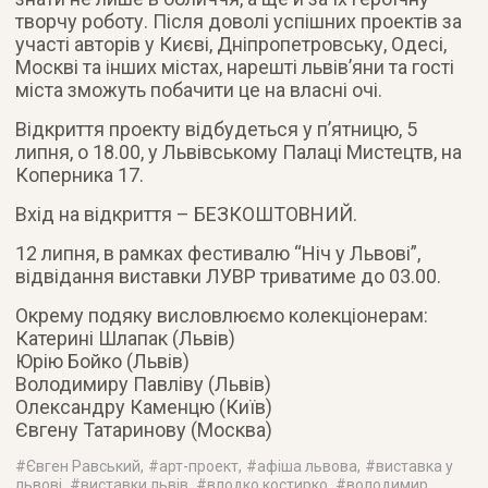
творчу роботу. Після доволі успішних проектів за
участі авторів у Києві, Дніпропетровську, Одесі,
Москві та інших містах, нарешті львів’яни та гості
міста зможуть побачити це на власні очі.
Відкриття проекту відбудеться у п’ятницю, 5
липня, о 18.00, у Львівському Палаці Мистецтв, на
Коперника 17.
Вхід на відкриття – БЕЗКОШТОВНИЙ.
12 липня, в рамках фестивалю “Ніч у Львові”,
відвідання виставки ЛУВР триватиме до 03.00.
Окрему подяку висловлюємо колекціонерам:
Катерині Шлапак (Львів)
Юрію Бойко (Львів)
Володимиру Павліву (Львів)
Олександру Каменцю (Київ)
Євгену Татаринову (Москва)
#
Євген Равський
, #
арт-проект
, #
афіша львова
, #
виставка у
львові
, #
виставки львів
, #
влодко костирко
, #
володимир