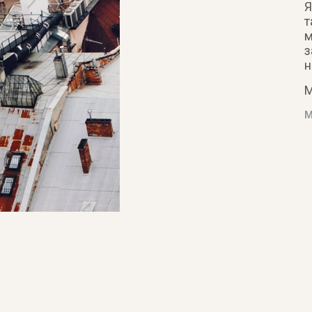
Я
т
м
з
н
М
М