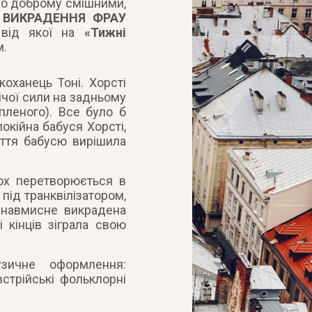
по доброму смішними,
 ВИКРАДЕННЯ ФРАУ
 від якої на
«Тижні
м.
коханець Тоні. Хорсті
вічої сили на задньому
упленого). Все було б
окійна бабуся Хорсті,
5-ття бабусю вирішила
ох перетворюється в
під транквілізатором,
ненавмисне викрадена
і кінців зіграла свою
зичне оформлення:
встрійські фольклорні