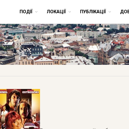
ПОДІЇ
ЛОКАЦІЇ
ПУБЛІКАЦІЇ
ДО
радення мимохідь або ха
по-австрійськи
24 квітня 2012