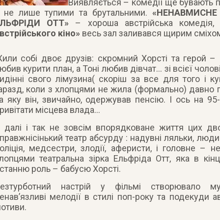
Виявляється – комедії ще бувають 
 не лише тупими та брутальними.
«НЕНАВМИСНЕ
ЕЛЬФРІДИ ОТТ»
– хороша австрійська комедія,
встрійського кіно»
весь зал заливався щирим сміхо
или собі двоє друзів: скромний Хорсті та герой – 
юбив курити план, а Тоні любив дівчат… зі всієї чоло
идінні свого лімузина( скоріш за все для того і к
аразд, коли з хлопцями не жила (формально) давно п
а яку він, звичайно, одержував пенсію. І ось на 9
ривітати місцева влада…
 далі і так не зовсім впорядковане життя цих дв
правжнісінький театр абсурду : надувні ляльки, люди 
оліція, медсестри, злодії, аферисти, і головне – 
лопцями театральна зірка Ельфріда Отт, яка в кінц
станню роль – бабусю Хорсті.
езтурботний настрій у фільмі створювало му
енав’язливі мелодії в стилі поп-року та подекуди а
отиви.