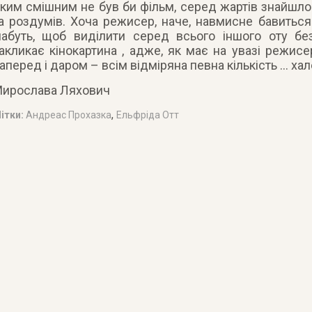
ким смішним не був би фільм, серед жартів знайшло
а роздумів. Хоча режисер, наче, навмисне бавиться
абуть, щоб виділити серед всього іншого оту без
акликає кінокартина , адже, як має на увазі режис
аперед і даром – всім відміряна певна кількість … хал
ирослава Ляхович
,
ітки:
Андреас Прохазка
Ельфріда Отт