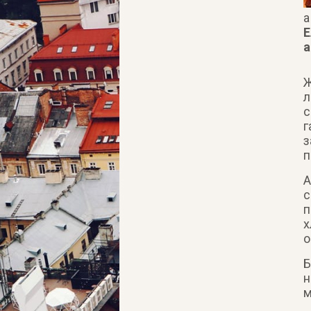
а
а
Ж
л
с
г
з
п
А
с
п
х
о
Б
н
м