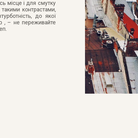
сь місце і для смутку
 такими контрастами,
турботність, до якої
ер , – не переживайте
еп.