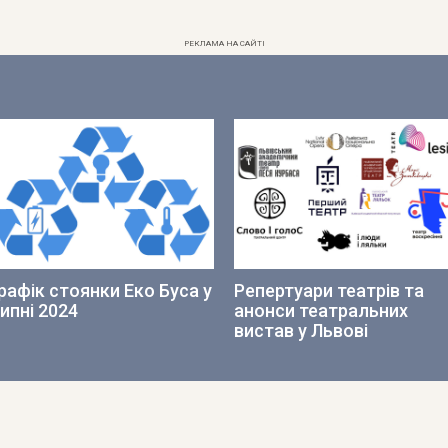
РЕКЛАМА НА САЙТІ
рафік стоянки Еко Буса у
Репертуари театрів та
ипні 2024
анонси театральних
вистав у Львові