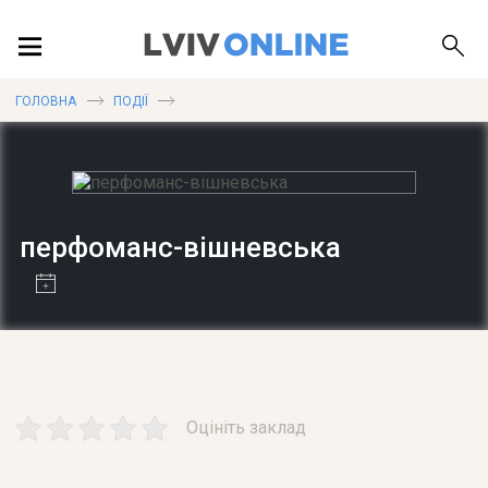
ПОДІЇ
ГОЛОВНА
ПОДІЇ
ЛОКАЦІЇ
перфоманс-вішневська
ПУБЛІКАЦІЇ
ДОВІДКА
Оцініть заклад