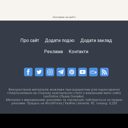
РЕКЛАМА НА САЙТІ
Про сайт
Додати подію
Додати заклад
Реклама
Контакти
Використання матеріалів можливе при відкритому для індексування
гіперпосиланні на сторінку оригінальної статті з вказанням імені сайту
LvivOnline (Львів Онлайн).
Матеріал з маркуванням «реклама» та «промоція» публікується на правах
реклами. Працює на
WordPress
|
Увійти
| запитів: 87, секунд: 0,233