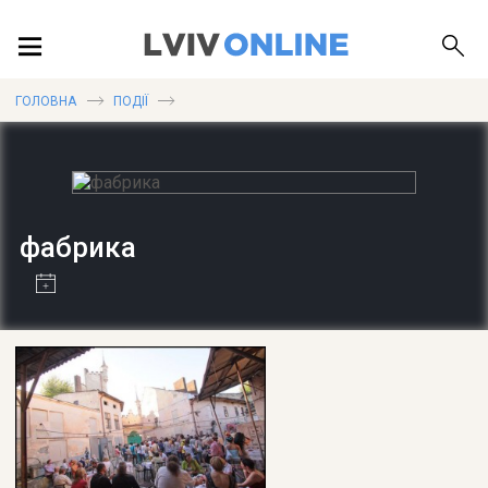
ПОДІЇ
ГОЛОВНА
ПОДІЇ
ЛОКАЦІЇ
фабрика
ПУБЛІКАЦІЇ
ДОВІДКА