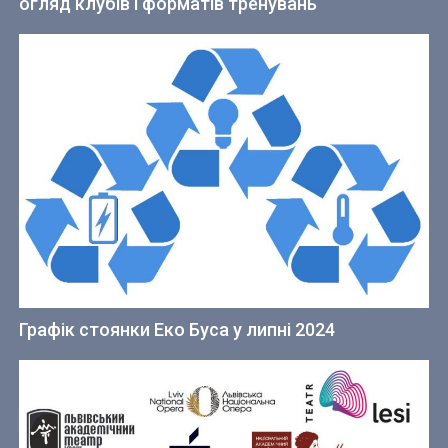
огляд клубів і форматів тренувань
Графік стоянки Еко Буса у липні 2024