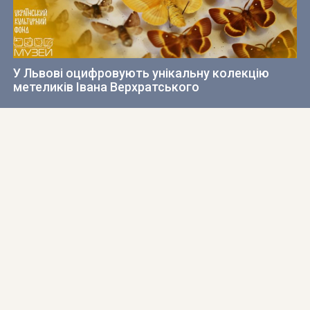
У Львові оцифровують унікальну колекцію
метеликів Івана Верхратського