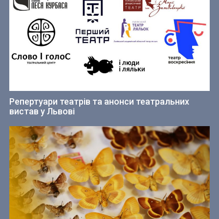
Репертуари театрів та анонси театральних
вистав у Львові