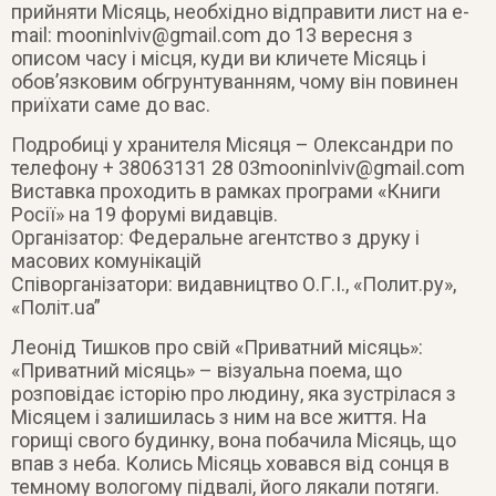
прийняти Місяць, необхідно відправити лист на e-
mail:
mooninlviv@gmail.com
до 13 вересня з
описом часу і місця, куди ви кличете Місяць і
обов’язковим обгрунтуванням, чому він повинен
приїхати саме до вас.
Подробиці у хранителя Місяця – Олександри по
телефону + 38063131 28
03mooninlviv@gmail.com
Виставка проходить в рамках програми «Книги
Росії» на 19 форумі видавців.
Організатор: Федеральне агентство з друку і
масових комунікацій
Співорганізатори: видавництво О.Г.І., «Полит.ру»,
«Полiт.ua”
Леонід Тишков про свій «Приватний місяць»:
«Приватний місяць» – візуальна поема, що
розповідає історію про людину, яка зустрілася з
Місяцем і залишилась з ним на все життя. На
горищі свого будинку, вона побачила Місяць, що
впав з неба. Колись Місяць ховався від сонця в
темному вологому підвалі, його лякали потяги.