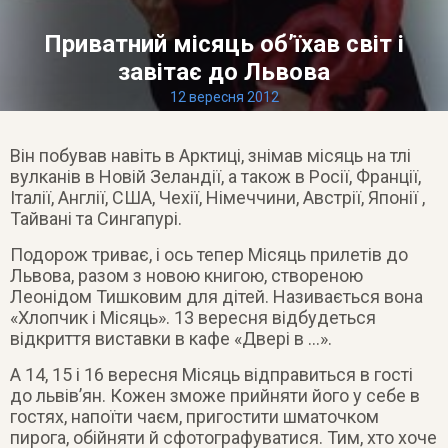
Приватний місяць об’їхав світ і
завітає до Львова
12 вересня 2012
Він побував навіть в Арктиці, знімав місяць на тлі
вулканів в Новій Зеландії, а також в Росії, Франції,
Італії, Англії, США, Чехії, Німеччини, Австрії, Японії ,
Тайвані та Сингапурі.
Подорож триває, і ось тепер Місяць прилетів до
Львова, разом з новою книгою, створеною
Леонідом Тишковим для дітей. Називається вона
«Хлопчик і Місяць». 13 вересня відбудеться
відкриття виставки в кафе «Двері в …».
А 14, 15 і 16 вересня Місяць відправиться в гості
до львів’ян. Кожен зможе прийняти його у себе в
гостях, напоїти чаєм, пригостити шматочком
пирога, обійняти й сфотографуватися. Тим, хто хоче