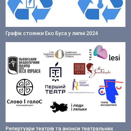
Графік стоянки Еко Буса у липні 2024
Репертуари театрів та анонси театральних