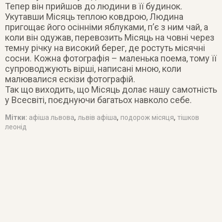
Тепер він прийшов до людини в її будинок.
Укутавши Місяць теплою ковдрою, Людина
пригощає його осінніми яблуками, п’є з ним чай, а
коли він одужав, перевозить Місяць на човні через
темну річку на високий берег, де ростуть місячні
сосни. Кожна фотографія – маленька поема, тому її
супроводжують вірші, написані мною, коли
малювалися ескізи фотографій.
Так що виходить, що Місяць долає нашу самотність
у Всесвіті, поєднуючи багатьох навколо себе.
,
,
,
Мітки:
афіша львова
львів афіша
подорож місяця
тішков
леонід