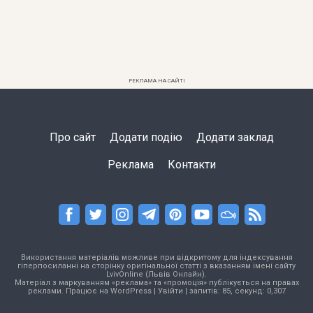
РЕКЛАМА НА САЙТІ
Про сайт
Додати подію
Додати заклад
Реклама
Контакти
Використання матеріалів можливе при відкритому для індексування
гіперпосиланні на сторінку оригінальної статті з вказанням імені сайту
LvivOnline (Львів Онлайн).
Матеріал з маркуванням «реклама» та «промоція» публікується на правах
реклами. Працює на
WordPress
|
Увійти
| запитів: 85, секунд: 0,307