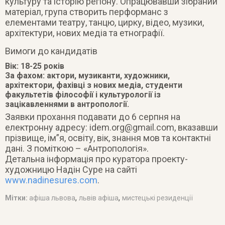
культуру та історію регіону. Опрацювавши зібраний
матеріал, група створить перформанс з
елементами театру, танцю, цирку, відео, музики,
архітектури, нових медіа та етнографії.
Вимоги до кандидатів
Вік: 18-25 років
За фахом: актори, музиканти, художники,
архітектори, фахівці з нових медіа, студенти
факультетів філософії і культурології із
зацікавленнями в антропології.
Заявки прохання подавати до 6 серпня на
електронну адресу:
idem.org@gmail.com
, вказавши
прізвище, ім”я, освіту, вік, знання мов та контактні
дані. З поміткою – «Антропологія».
Детальна інформація про куратора проекту-
художницю Надін Суре на сайті
www.nadinesures.com
.
,
,
Мітки:
афіша львова
львів афіша
мистецькі резиденції