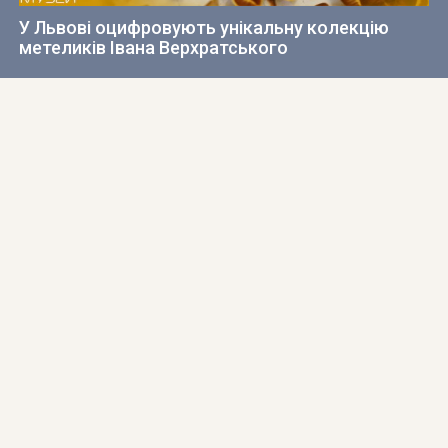
У Львові оцифровують унікальну колекцію
метеликів Івана Верхратського