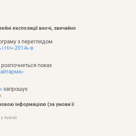
ейні експозиції вночі, звичайно
ограму з переглядом
 і Ніч-2014» в
о розпочнеться показ
Хайтарма»
»
запрошує
.
овою інформацією (за умови її
 у львові