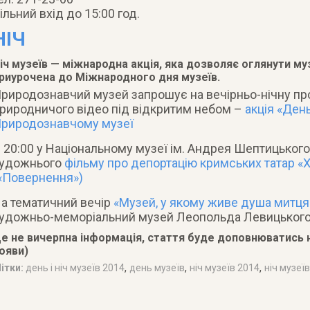
ільний вхід до 15:00 год.
НІЧ
іч музеїв — міжнародна акція, яка дозволяє оглянути муз
риурочена до Міжнародного дня музеїв.
риродознавчий музей запрошує на вечірньо-нічну пр
риродничого відео під відкритим небом –
акція «День
риродознавчому музеї
 20:00 у Національному музеї ім. Андрея Шептицьког
удожнього
фільму про депортацію кримських татар «
«Повернення»)
а тематичний вечір
«Музей, у якому живе душа митця
удожньо-меморіальний музей Леопольда Левицького
е не вичерпна інформація, стаття буде доповнюватись н
ояви)
,
,
,
ітки:
день і ніч музеїв 2014
день музеїв
ніч музеїв 2014
ніч музеїв