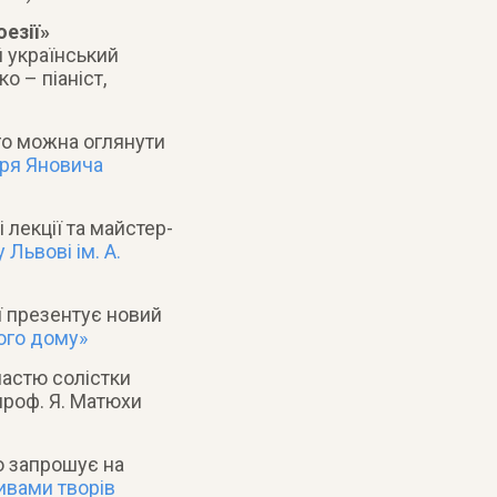
езії»
 український
о – піаніст,
го можна оглянути
оря Яновича
лекції та майстер-
Львові ім. А.
 презентує новий
ого дому»
частю солістки
проф. Я. Матюхи
 запрошує на
ивами творів