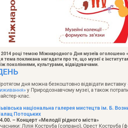
 2014 році темою Міжнародного Дня музеїв оголошено «
я тема покликана нагадати про те, що музеї є інститут
іж поколіннями, культурами, відвідувачами.
ДЕНЬ
ротягом дня можна безкоштовно відвідати виставку
иживання»
у Природознавчому музеї, а також потрап
айстер-клас.
ьвівська національна галерея мистецтв ім. Б. Возн
алац Потоцьких
4.00. – Концерт «Мелодії рідного міста»
часники: Лілія Коструба (сопрано), Орест Коструба (ф