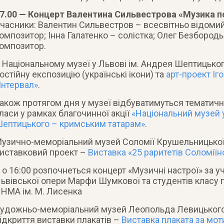
7.00 — Концерт Валентина Сильвестрова «Музика по
часники: Валентин Сильвестров – всесвітньо відомий
омпозитор; Інна Галатенко – солістка; Олег Безбородьк
омпозитор.
 Національному музеї у Львові ім. Андрея Шептицько
остійну експозицію (українські ікони) та
арт-проект Іг
Інтервал»
.
акож протягом дня у музеї відбуватимуться тематичні 
ласи у рамках благочинної акції
«Національний музей у 
ептицького – кримським татарам»
.
узично-меморіальний музей Соломії Крушельницької
иставковий проект –
Виставка «25 раритетів Соломіїн
 о 16:00 розпочнеться концерт «Музичні настрої» за у
ьвівської опери Марфи Шумкової та студентів класу 
НМА ім. М. Лисенка
удожньо-меморіальний музей Леопольда Левицького
ідкриття виставки плакатів –
Виставка плаката за мот