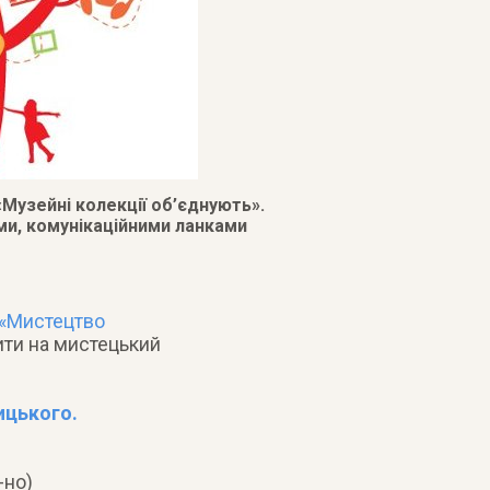
Музейні колекції об’єднують».
ами, комунікаційними ланками
«Мистецтво
ити на мистецький
ицького.
-но)