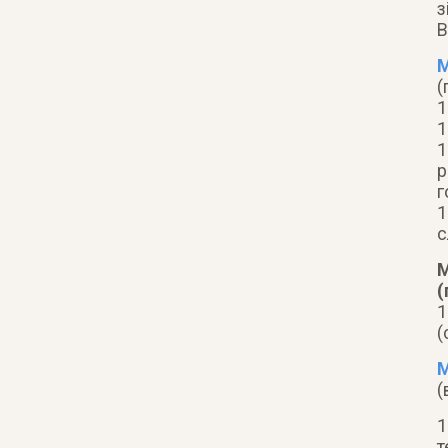
з
В
М
(
1
1
1
р
г
1
с
М
(
1
(
М
(
1
т