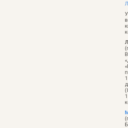
Л
в
к
к
Л
(
В
«
«
п
1
д
(
1
к
М
(
Б