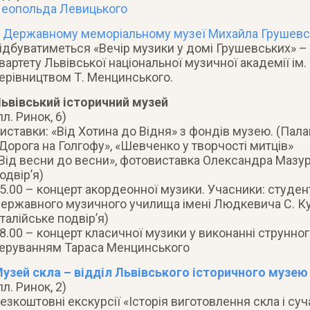
еопольда Левицького
У
Державному меморіальному музеї Михайла Грушевс
ідбуватиметься «Вечір музики у домі Грушевських» –
вартету Львівської національної музичної академії ім.
ерівництвом Т. Менцинського.
ьвівський історичний музей
пл. Ринок, 6)
иставки: «Від Хотина до Відня» з фондів музею. (Пала
Дорога на Голгофу», «Шевченко у творчості митців»
Від весни до весни», фотовиставка Олександра Мазур
одвір’я)
5.00 – концерт акордеонної музики. Учасники: cтуден
ержавного музичного училища імені Людкевича С. Кух
Італійське подвір’я)
8.00 – концерт класичної музики у виконанні струнно
еруванням Тараса Менцинського
узей скла – відділ Львівського історичного музею
пл. Ринок, 2)
езкоштовні екскурсії «Історія виготовлення скла і су