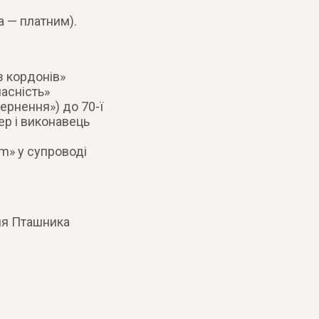
а — платним).
з кордонів»
часність»
ернення») до 70-ї
ер і виконавець
um» у супроводі
ля Пташника