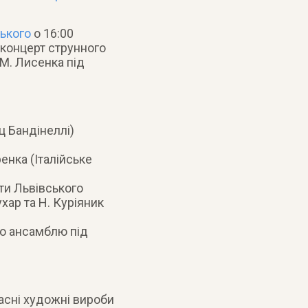
ького
о 16:00
 концерт струнного
 М. Лисенка під
ц Бандінеллі)
енка (Італійське
ти Львівського
ар та Н. Куріяник
го ансамблю під
часні художні вироби