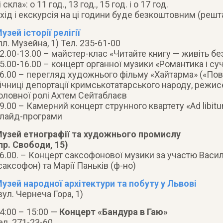
і скла»: о 11 год., 13 год., 15 год. і о 17 год.
хід і екскурсія на ці години буде безкоштовним (решт
узей історії релігії
пл. Музейна, 1) Тел. 235-61-00
2.00-13.00 – майстер-клас «Читайте книгу — живіть бе
5.00-16.00 – концерт органної музики «Романтика і су
6.00 – перегляд художнього фільму «Хайтарма» («Пов
ічниці депортації кримськотатарського народу, режис
оловної ролі Ахтем Сейтаблаєв
9.00 – Камерний концерт струнного квартету «Ad libit
лайд-програми
узей етнографії та художнього промислу
пр. Свободи, 15)
6.00. – Концерт саксофонової музики за участю Васи
саксофон) та Марії Паньків (ф-но)
узей народної архітектури та побуту у Львові
вул. Чернеча Гора, 1)
4:00 – 15:00 —
Концерт «Бандура в Гаю»
ел. 271-23-60