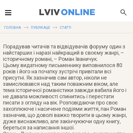
ПОДІЇ
Історична романістика сучасності
ГОЛОВНА
ПУБЛІКАЦІЇ
СТАТТІ
13 вересня 2009
ЛОКАЦІЇ
Порадував читачів та відвідувачів форуму один з
найстарших і наразі найкращий в своєму жанрі, –
історичному романі, – Роман Іваничук.
Цьому видатному письменнику виповнилося 80
років і його на початку зустрічі привітали всі
ПУБЛІКАЦІЇ
присутні. Як зазначив сам автор, ніколи не
замислювався над таким поважним віком, але
тема історичної романістики завжди вабила його і
не давала можливості спинитись і перестати
писати з огляду на вік. Розповідаючи про своє
ДОВІДКА
захоплююче і насичене подіями життя, пан Роман
зазначив, що доволі важко творити в цьому жанрі,
дуже виснажливо, але закінчуюючи одну книгу,
береться за написання іншої.