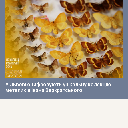
У Львові оцифровують унікальну колекцію
метеликів Івана Верхратського