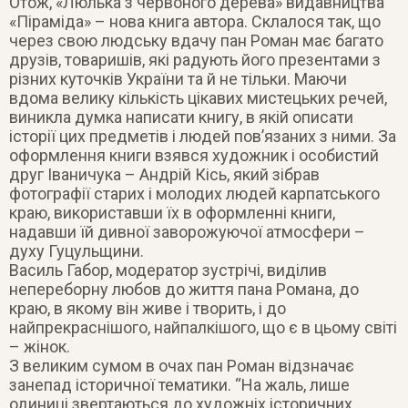
Отож, «Люлька з червоного дерева» видавництва
«Піраміда» – нова книга автора. Склалося так, що
через свою людську вдачу пан Роман має багато
друзів, товаришів, які радують його презентами з
різних куточків України та й не тільки. Маючи
вдома велику кількість цікавих мистецьких речей,
виникла думка написати книгу, в якій описати
історії цих предметів і людей пов’язаних з ними. За
оформлення книги взявся художник і особистий
друг Іваничука – Андрій Кісь, який зібрав
фотографії старих і молодих людей карпатського
краю, використавши їх в оформленні книги,
надавши їй дивної заворожуючої атмосфери –
духу Гуцульщини.
Василь Габор, модератор зустрічі, виділив
непереборну любов до життя пана Романа, до
краю, в якому він живе і творить, і до
найпрекраснішого, найпалкішого, що є в цьому світі
– жінок.
З великим сумом в очах пан Роман відзначає
занепад історичної тематики. “На жаль, лише
одиниці звертаються до художніх історичних