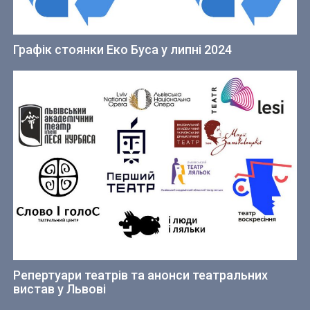
Графік стоянки Еко Буса у липні 2024
Репертуари театрів та анонси театральних
вистав у Львові