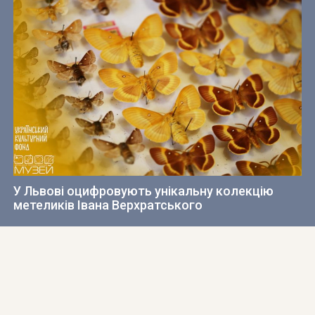
У Львові оцифровують унікальну колекцію
метеликів Івана Верхратського