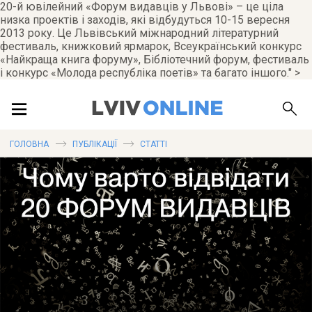
20-й ювілейний «Форум видавців у Львові» – це ціла
низка проектів і заходів, які відбудуться 10-15 вересня
ПОДІЇ
2013 року. Це Львівський міжнародний літературний
фестиваль, книжковий ярмарок, Всеукраїнський конкурс
«Найкраща книга форуму», Бібліотечний форум, фестиваль
і конкурс «Молода республіка поетів» та багато іншого." >
ЛОКАЦІЇ
ГОЛОВНА
ПУБЛІКАЦІЇ
СТАТТІ
ПУБЛІКАЦІЇ
ДОВІДКА