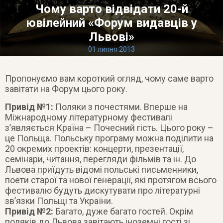
Чому варто відвідати 20-й
ювілейний «Форум видавців у
Львові»
01 липня 2013
Пропонуємо вам короткий огляд, чому саме варто
завітати на Форум цього року.
Привід №1:
Поляки з почестями. Вперше на
Міжнародному літературному фестивалі
з’являється Країна – Почесний гість. Цього року –
це Польща. Польську програму можна поділити на
20 окремих проектів: концерти, презентації,
семінари, читання, перегляди фільмів та ін. До
Львова приїдуть відомі польські письменники,
поети старої та нової генерації, які протягом всього
фестивалю будуть дискутувати про літературні
зв’язки Польщі та України.
Привід №2:
Багато, дуже багато гостей. Окрім
поляків до Львова завітають іноземні гості зі