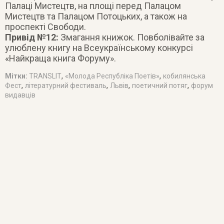
Палаці Мистецтв, на площі перед Палацом
Мистецтв та Палацом Потоцьких, а також на
проспекті Свободи.
Привід №12:
Змагання книжок. Повболівайте за
улюблену книгу на Всеукраїнському конкурсі
«Найкраща книга Форуму».
,
,
Мітки:
TRANSLIT
«Молода Республіка Поетів»
кобилянська
,
,
,
,
Фест
літературний фестиваль
Львів
поетичний потяг
форум
видавців