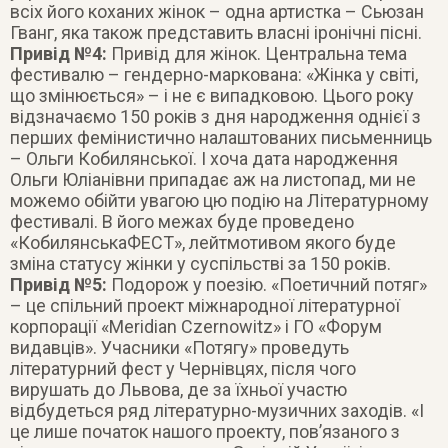
всіх його коханих жінок – одна артистка – Сьюзан
Гванг, яка також представить власні іронічні пісні.
Привід №4:
Привід для жінок. Центральна тема
фестивалю – гендерно-маркована: «Жінка у світі,
що змінюється» – і не є випадковою. Цього року
відзначаємо 150 років з дня народження однієї з
перших фемінистично налаштованих письменниць
– Ольги Кобилянської. І хоча дата народження
Ольги Юліанівни припадає аж на листопад, ми не
можемо обійти увагою цю подію на Літературному
фестивалі. В його межах буде проведено
«КобилянськаФЕСТ», лейтмотивом якого буде
зміна статусу жінки у суспільстві за 150 років.
Привід №5:
Подорож у поезію. «Поетичний потяг»
– це спільний проект міжнародної літературної
корпорації «Meridian Czernowitz» і ГО «Форум
видавців». Учасники «Потягу» проведуть
літературний фест у Чернівцях, після чого
вирушать до Львова, де за їхньої участю
відбудеться ряд літературно-музичних заходів. «І
це лише початок нашого проекту, пов’язаного з