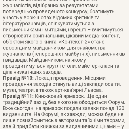
журналістів, відібраних за результатами
попередньо проведеного конкурсу, братимуть
участь у ворк-шопах відомих критиків та
літературознавців, спілкуватимуться з
письменниками і митцями, і врешті – вчитимуться
створювати оригінальний, цікавий медіа-контент,
об’єктом якого є книга. «Контекст-2» стане
своєрідним майданчиком для знайомства
журналістів (теперешніх і майбутніх), письменників
і видавців. Майданчиком, на якому
проводитимуться круглі столи, майстер-класи та
ціла низка інших заходів.
Привід №10:
Локації проведення. Місцями
проведення заходів стануть вищі заклади освіти,
музеї, театри, а також арт-кав’ярні Львова.
Привід №11:
Книжковий ярмарок. Ще один
традиційний захід, без якого не обходиться Форум.
Вже сьогодні на ярмарок подали заявки понад 130
видавництв. На Форумі, як завжди, можна буде не
лише познайомитись з авторами та їхніми творами,
але й придбати книжки за видавничими цінами – у