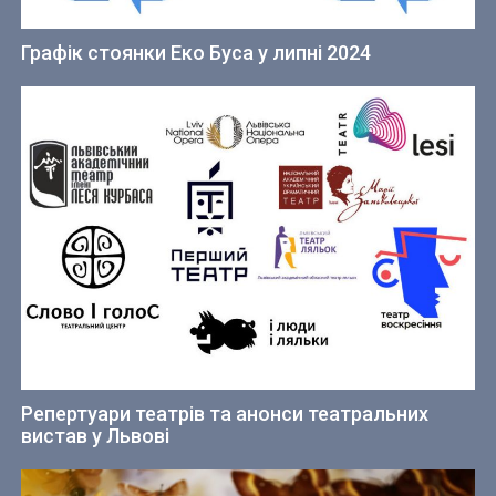
Графік стоянки Еко Буса у липні 2024
Репертуари театрів та анонси театральних
вистав у Львові