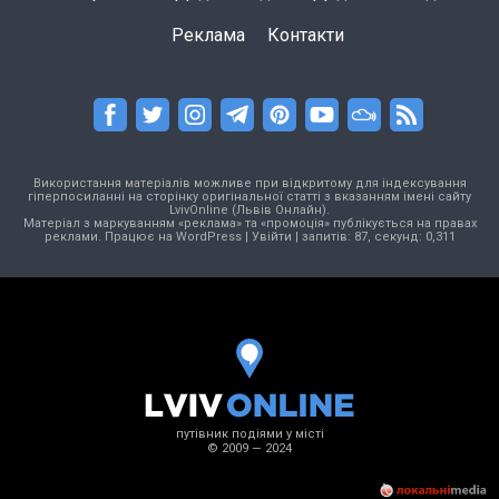
Реклама
Контакти
Використання матеріалів можливе при відкритому для індексування
гіперпосиланні на сторінку оригінальної статті з вказанням імені сайту
LvivOnline (Львів Онлайн).
Матеріал з маркуванням «реклама» та «промоція» публікується на правах
реклами. Працює на
WordPress
|
Увійти
| запитів: 87, секунд: 0,311
путівник подіями у місті
© 2009 — 2024