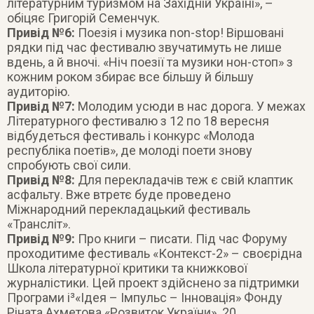
літературним туризмом на Західній Україні», –
обіцяє Григорій Семенчук.
Привід №6:
Поезія і музика non-stop! Віршовані
рядки під час фестивалю звучатимуть не лише
вдень, а й вночі. «Ніч поезії та музики нон-стоп» з
кожним роком збирає все більшу й більшу
аудиторію.
Привід №7:
Молодим усюди в нас дорога. У межах
Літературного фестивалю з 12 по 18 вересня
відбудеться фестиваль і конкурс «Молода
республіка поетів», де молоді поети знову
спробують свої сили.
Привід №8:
Для перекладачів теж є свій клаптик
асфальту. Вже втретє буде проведено
Міжнародний перекладацький фестиваль
«Трансліт».
Привід №9:
Про книги – писати. Під час Форуму
проходитиме фестиваль «Контекст-2» – своєрідна
Школа літературної критики та книжкової
журналістики. Цей проект здійснено за підтримки
Програми і³«Ідея – Імпульс – Інновація» Фонду
Ріната Ахметова «Розвиток України». 20