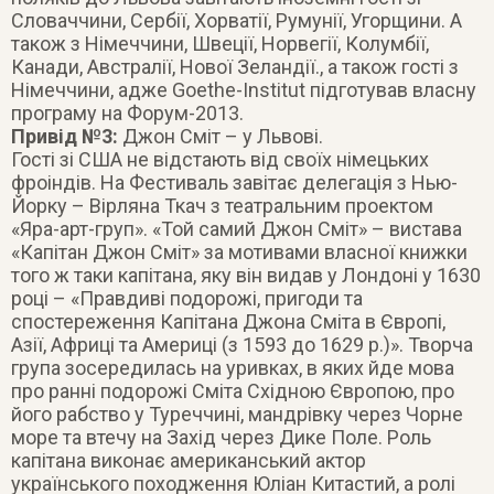
Словаччини, Сербії, Хорватії, Румунії, Угорщини. А
також з Німеччини, Швеції, Норвегії, Колумбії,
Канади, Австралії, Нової Зеландії., а також гості з
Німеччини, адже Goethe-Institut підготував власну
програму на Форум-2013.
Привід №3:
Джон Сміт – у Львові.
Гості зі США не відстають від своїх німецьких
фроіндів. На Фестиваль завітає делегація з Нью-
Йорку – Вірляна Ткач з театральним проектом
«Яра-арт-груп». «Той самий Джон Сміт» – вистава
«Капітан Джон Сміт» за мотивами власної книжки
того ж таки капітана, яку він видав у Лондоні у 1630
році – «Правдиві подорожі, пригоди та
спостереження Капітана Джона Сміта в Європі,
Азії, Африці та Америці (з 1593 до 1629 р.)». Творча
група зосередилась на уривках, в яких йде мова
про ранні подорожі Сміта Східною Європою, про
його рабство у Туреччині, мандрівку через Чорне
море та втечу на Захід через Дике Поле. Роль
капітана виконає американський актор
українського походження Юліан Китастий, а ролі