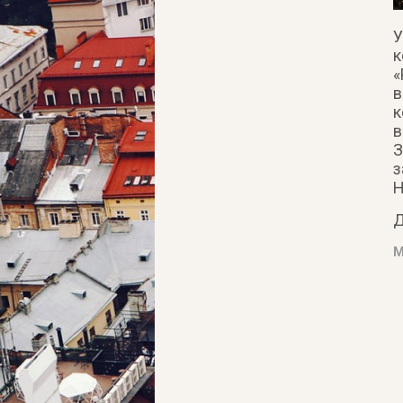
У
к
«
в
к
в
З
з
Н
Д
М