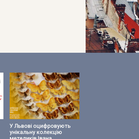
У Львові оцифровують
унікальну колекцію
метеликів Івана