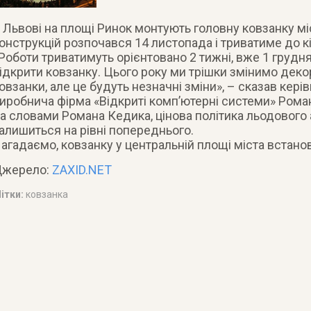
 Львові на площі Ринок монтують головну ковзанку м
онструкцій розпочався 14 листопада і триватиме до к
Роботи триватимуть орієнтовано 2 тижні, вже 1 грудн
ідкрити ковзанку. Цього року ми трішки змінимо декор
овзанки, але це будуть незначні зміни», – сказав кері
иробнича фірма «Відкриті комп’ютерні системи» Рома
а словами Романа Кедика, цінова політика льодового 
алишиться на рівні попереднього.
агадаємо, ковзанку у центральній площі міста встанов
жерело:
ZAXID.NET
ітки:
ковзанка