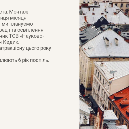
іста. Монтаж
інця місяця.
я ми плануємо
ації та освітлення
вник ТОВ «Науково-
н Кедик.
атракціону цього року
люють 6 рік поспіль.