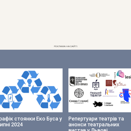
РЕКЛАМА НА САЙТІ
рафік стоянки Еко Буса у
Репертуари театрів та
ипні 2024
анонси театральних
вистав у Львові